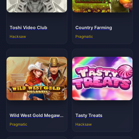
Toshi Video Club
Country Farming
Hacksaw
Pragmatic
Wild West Gold Megaways
Tasty Treats
Pragmatic
Hacksaw