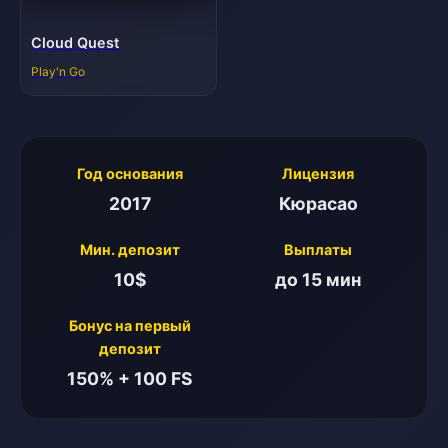
Cloud Quest
Play'n Go
Год основания
Лицензия
2017
Кюрасао
Мин. депозит
Выплаты
10$
до 15 мин
Бонус на первый
депозит
150% + 100 FS