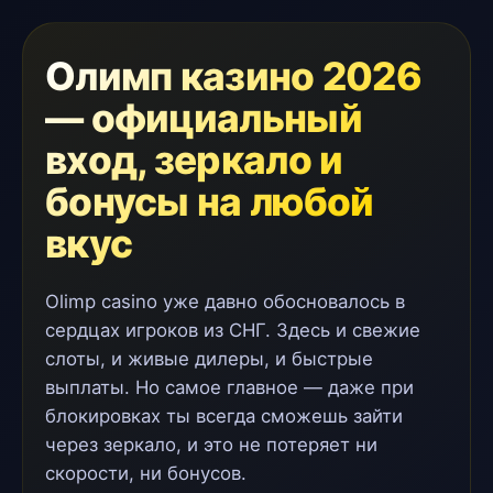
Олимп казино 2026
— официальный
вход, зеркало и
бонусы на любой
вкус
Olimp casino уже давно обосновалось в
сердцах игроков из СНГ. Здесь и свежие
слоты, и живые дилеры, и быстрые
выплаты. Но самое главное — даже при
блокировках ты всегда сможешь зайти
через зеркало, и это не потеряет ни
скорости, ни бонусов.