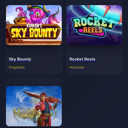
Sky Bounty
Rocket Reels
Pragmatic
Hacksaw