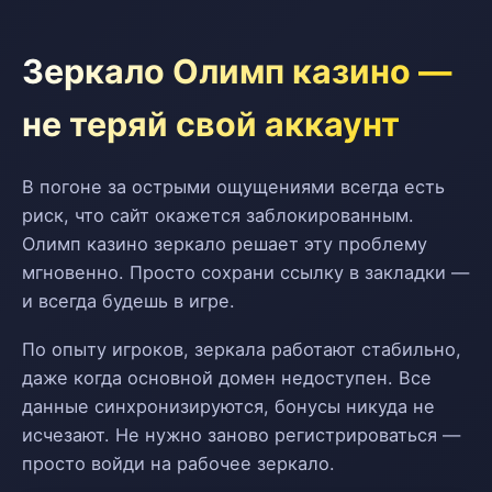
Зеркало Олимп казино —
не теряй свой аккаунт
В погоне за острыми ощущениями всегда есть
риск, что сайт окажется заблокированным.
Олимп казино зеркало решает эту проблему
мгновенно. Просто сохрани ссылку в закладки —
и всегда будешь в игре.
По опыту игроков, зеркала работают стабильно,
даже когда основной домен недоступен. Все
данные синхронизируются, бонусы никуда не
исчезают. Не нужно заново регистрироваться —
просто войди на рабочее зеркало.