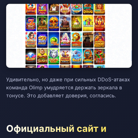
Удивительно, но даже при сильных DDoS-атаках
команда Olimp умудряется держать зеркала в
тонусе. Это добавляет доверия, согласись.
Официальный сайт и