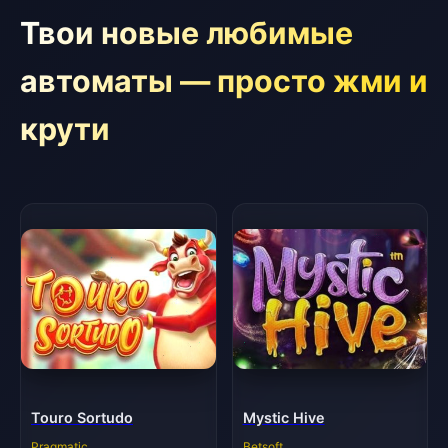
Твои новые любимые
автоматы — просто жми и
крути
Touro Sortudo
Mystic Hive
Pragmatic
Betsoft