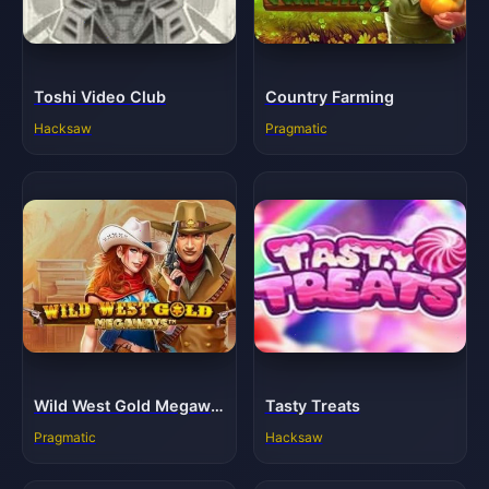
Toshi Video Club
Country Farming
Hacksaw
Pragmatic
Wild West Gold Megaways
Tasty Treats
Pragmatic
Hacksaw