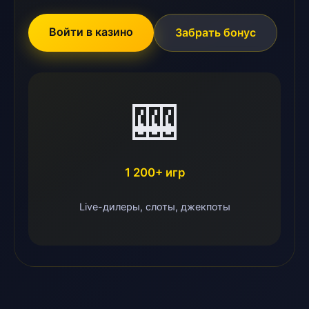
Войти в казино
Забрать бонус
🎰
1 200+ игр
Live-дилеры, слоты, джекпоты