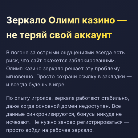
Зеркало Олимп казино —
не теряй свой аккаунт
В погоне за острыми ощущениями всегда есть
риск, что сайт окажется заблокированным.
Олимп казино зеркало решает эту проблему
мгновенно. Просто сохрани ссылку в закладки —
и всегда будешь в игре.
По опыту игроков, зеркала работают стабильно,
даже когда основной домен недоступен. Все
данные синхронизируются, бонусы никуда не
исчезают. Не нужно заново регистрироваться —
просто войди на рабочее зеркало.