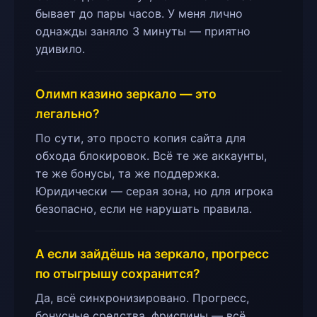
бывает до пары часов. У меня лично
однажды заняло 3 минуты — приятно
удивило.
Олимп казино зеркало — это
легально?
По сути, это просто копия сайта для
обхода блокировок. Всё те же аккаунты,
те же бонусы, та же поддержка.
Юридически — серая зона, но для игрока
безопасно, если не нарушать правила.
А если зайдёшь на зеркало, прогресс
по отыгрышу сохранится?
Да, всё синхронизировано. Прогресс,
бонусные средства, фриспины — всё