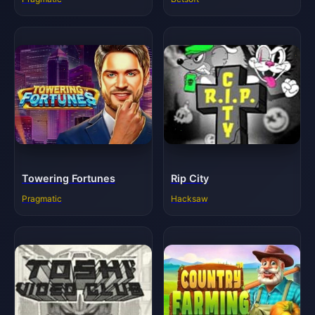
Towering Fortunes
Rip City
Pragmatic
Hacksaw