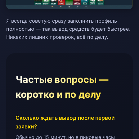
Я всегда советую сразу заполнить профиль
полностью — так вывод средств будет быстрее.
Никаких лишних проверок, всё по делу.
Частые вопросы —
коротко и по делу
Сколько ждать вывод после первой
заявки?
Обычно до 15 минут, но в пиковые часы