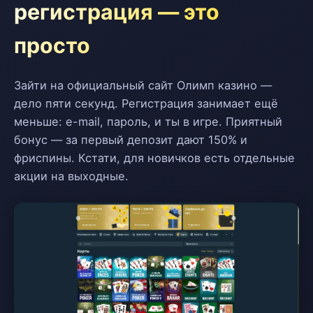
регистрация — это
просто
Зайти на официальный сайт Олимп казино —
дело пяти секунд. Регистрация занимает ещё
меньше: e-mail, пароль, и ты в игре. Приятный
бонус — за первый депозит дают 150% и
фриспины. Кстати, для новичков есть отдельные
акции на выходные.