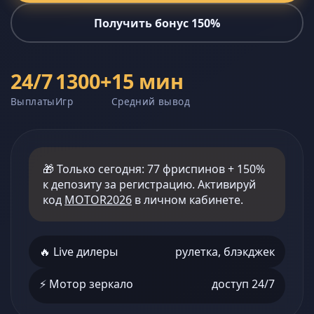
Получить бонус 150%
24/7
1300+
15 мин
Выплаты
Игр
Средний вывод
🎁 Только сегодня: 77 фриспинов + 150%
к депозиту за регистрацию. Активируй
код
MOTOR2026
в личном кабинете.
🔥 Live дилеры
рулетка, блэкджек
⚡ Мотор зеркало
доступ 24/7