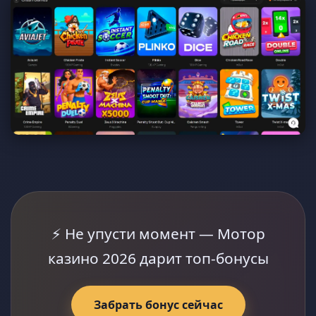
⚡ Не упусти момент — Мотор
казино 2026 дарит топ-бонусы
Забрать бонус сейчас