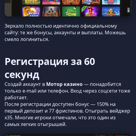
Зеркало полностью идентично официальному
сайту: те же бонусы, аккаунты и выплаты. Можешь
смело логиниться.
Регистрация за 60
секунд
Создай аккаунт в
Мотор казино
— понадобится
только e-mail или телефон. Вход через соцсети тоже
работает.
После регистрации доступен бонус — 150% на
первый депозит и 77 фриспинов. Отыграть вейджер
х35. Многие игроки отмечали, что это один из
самых легких отыгрышей.