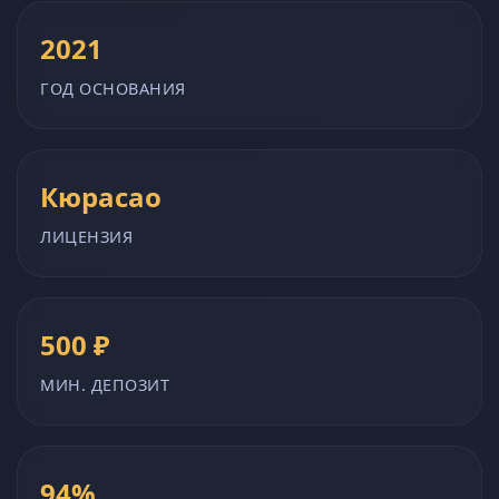
2021
ГОД ОСНОВАНИЯ
Кюрасао
ЛИЦЕНЗИЯ
500 ₽
МИН. ДЕПОЗИТ
94%