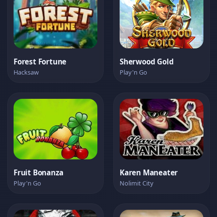
Forest Fortune
Sherwood Gold
Hacksaw
Play'n Go
Fruit Bonanza
Karen Maneater
Play'n Go
Nolimit City