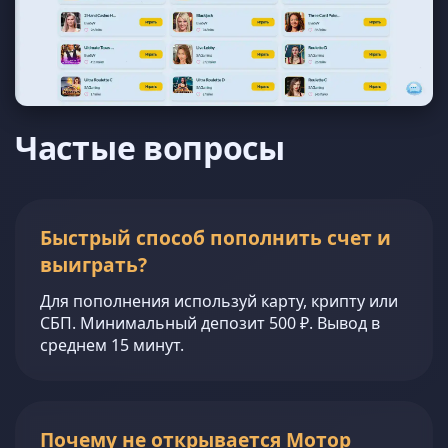
Частые вопросы
Быстрый способ пополнить счет и
выиграть?
Для пополнения используй карту, крипту или
СБП. Минимальный депозит 500 ₽. Вывод в
среднем 15 минут.
Почему не открывается Мотор