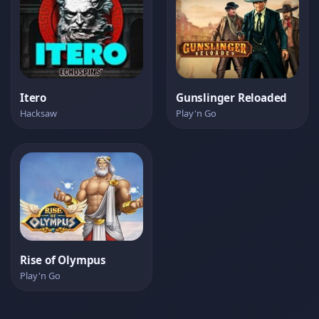
Itero
Gunslinger Reloaded
Hacksaw
Play'n Go
Rise of Olympus
Play'n Go