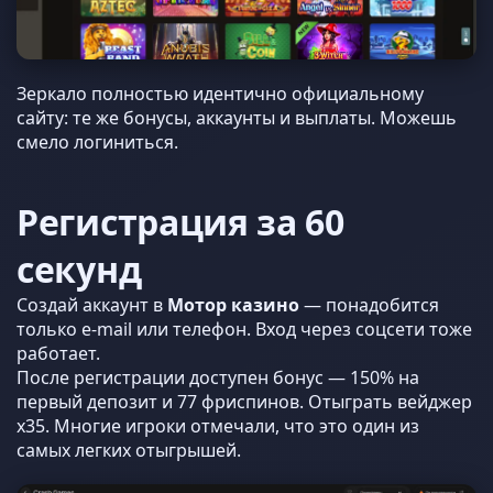
Зеркало полностью идентично официальному
сайту: те же бонусы, аккаунты и выплаты. Можешь
смело логиниться.
Регистрация за 60
секунд
Создай аккаунт в
Мотор казино
— понадобится
только e-mail или телефон. Вход через соцсети тоже
работает.
После регистрации доступен бонус — 150% на
первый депозит и 77 фриспинов. Отыграть вейджер
х35. Многие игроки отмечали, что это один из
самых легких отыгрышей.