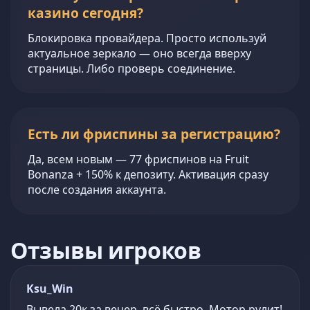
казино сегодня?
Блокировка провайдера. Просто используй
актуальное зеркало — оно всегда вверху
страницы. Либо проверь соединение.
Есть ли фриспины за регистрацию?
Да, всем новым — 77 фриспинов на Fruit
Bonanza + 150% к депозиту. Активация сразу
после создания аккаунта.
Отзывы игроков
Ksu_Win
Вывела 20к за вечер, всё быстро. Мотор рулит!