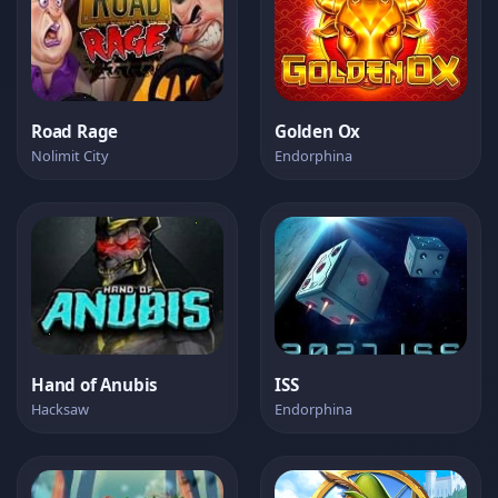
Road Rage
Golden Ox
Nolimit City
Endorphina
Hand of Anubis
ISS
Hacksaw
Endorphina