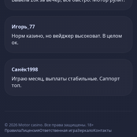
Игорь_77
Норм казино, но вейджер высоковат. В целом
ок.
Санёк1998
Играю месяц, выплаты стабильные. Саппорт
топ.
© 2026 Motor casino. Все права защищены. 18+
Правила
Лицензия
Ответственная игра
Зеркало
Контакты