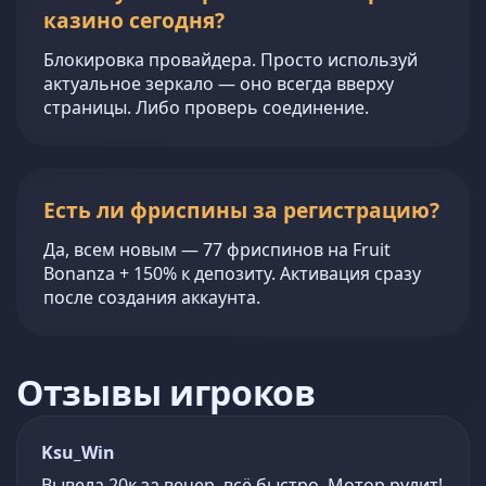
казино сегодня?
Блокировка провайдера. Просто используй
актуальное зеркало — оно всегда вверху
страницы. Либо проверь соединение.
Есть ли фриспины за регистрацию?
Да, всем новым — 77 фриспинов на Fruit
Bonanza + 150% к депозиту. Активация сразу
после создания аккаунта.
Отзывы игроков
Ksu_Win
Вывела 20к за вечер, всё быстро. Мотор рулит!