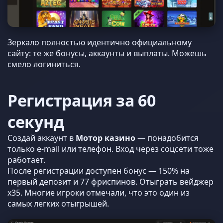
Зеркало полностью идентично официальному
сайту: те же бонусы, аккаунты и выплаты. Можешь
смело логиниться.
Регистрация за 60
секунд
Создай аккаунт в
Мотор казино
— понадобится
только e-mail или телефон. Вход через соцсети тоже
работает.
После регистрации доступен бонус — 150% на
первый депозит и 77 фриспинов. Отыграть вейджер
х35. Многие игроки отмечали, что это один из
самых легких отыгрышей.