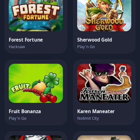
Forest Fortune
Sherwood Gold
Hacksaw
Play'n Go
Fruit Bonanza
Karen Maneater
Play'n Go
Nolimit City