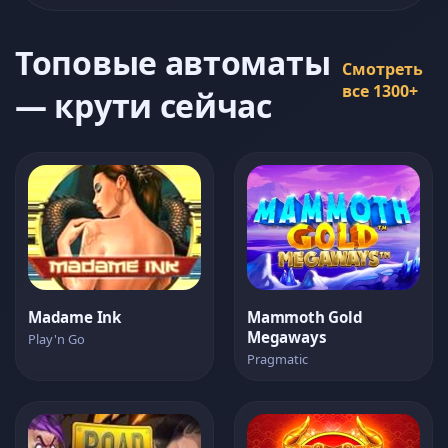
Топовые автоматы
Смотреть
все 1300+
— крути сейчас
Madame Ink
Mammoth Gold
Megaways
Play'n Go
Pragmatic