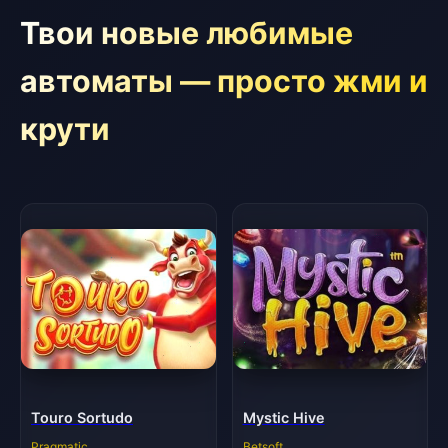
Твои новые любимые
автоматы — просто жми и
крути
Touro Sortudo
Mystic Hive
Pragmatic
Betsoft