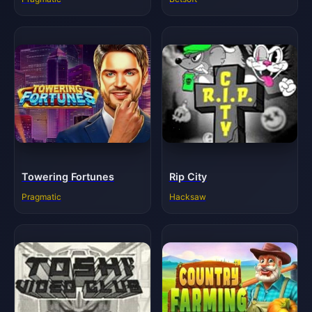
Towering Fortunes
Rip City
Pragmatic
Hacksaw