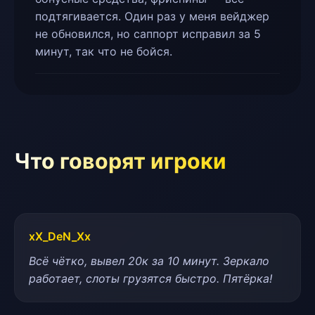
подтягивается. Один раз у меня вейджер
не обновился, но саппорт исправил за 5
минут, так что не бойся.
Что говорят игроки
xX_DeN_Xx
Всё чётко, вывел 20к за 10 минут. Зеркало
работает, слоты грузятся быстро. Пятёрка!