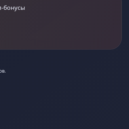
п-бонусы
ов.