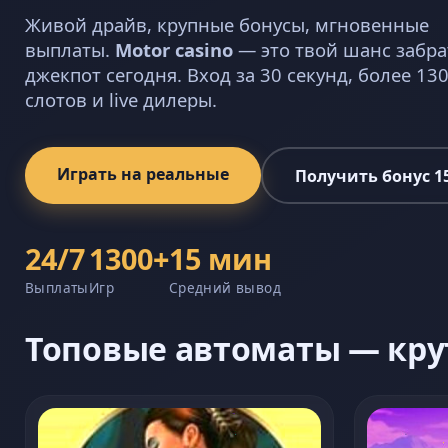
Живой драйв, крупные бонусы, мгновенные
выплаты.
Motor casino
— это твой шанс забра
джекпот сегодня. Вход за 30 секунд, более 13
слотов и live дилеры.
Играть на реальные
Получить бонус 1
24/7
1300+
15 мин
Выплаты
Игр
Средний вывод
Топовые автоматы — кру