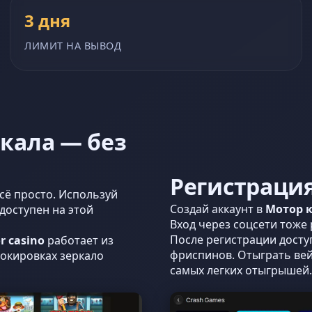
3 дня
ЛИМИТ НА ВЫВОД
кала — без
Регистрация
сё просто. Используй
Создай аккаунт в
Мотор 
доступен на этой
Вход через соцсети тоже 
После регистрации досту
r casino
работает из
фриспинов. Отыграть вей
локировках зеркало
самых легких отыгрышей.