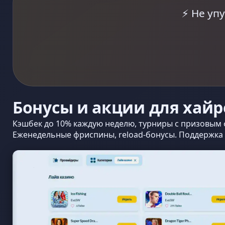
⚡ Не уп
Бонусы и акции для хай
Кэшбек до 10% каждую неделю, турниры с призовым 
Еженедельные фриспины, reload-бонусы. Поддержка о