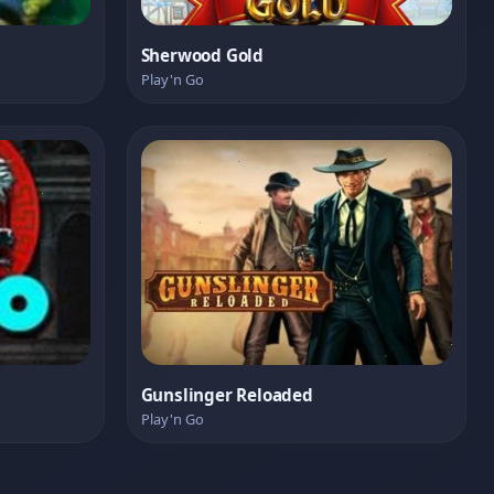
Sherwood Gold
Play'n Go
Gunslinger Reloaded
Play'n Go