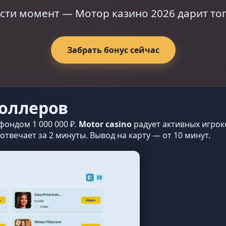
усти момент — Мотор казино 2026 дарит то
Забрать бонус сейчас
роллеров
фондом 1 000 000 ₽.
Motor casino
радует активных игрок
твечает за 2 минуты. Вывод на карту — от 10 минут.