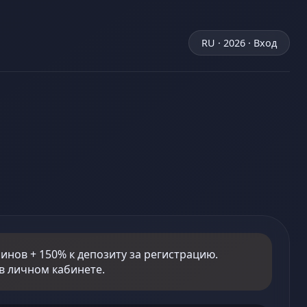
RU · 2026 · Вход
пинов + 150% к депозиту за регистрацию.
в личном кабинете.