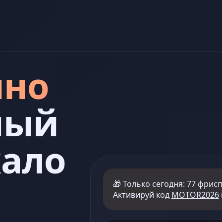
ино
ный
кало
🎁 Только сегодня: 77 фрис
Активируй код
MOTOR2026