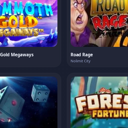
Gold Megaways
Road Rage
Nolimit City