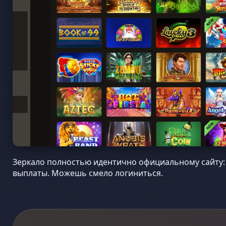
Зеркало полностью идентично официальному сайту: 
выплаты. Можешь смело логиниться.