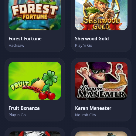
Forest Fortune
Sherwood Gold
Hacksaw
Play'n Go
Fruit Bonanza
Karen Maneater
Play'n Go
Nolimit City