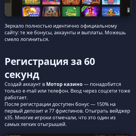
Зеркало полностью идентично официальному
сайту: те же бонусы, аккаунты и выплаты. Можешь
смело логиниться.
Регистрация за 60
секунд
Создай аккаунт в
Мотор казино
— понадобится
только e-mail или телефон. Вход через соцсети тоже
работает.
После регистрации доступен бонус — 150% на
первый депозит и 77 фриспинов. Отыграть вейджер
х35. Многие игроки отмечали, что это один из
самых легких отыгрышей.