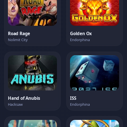
Road Rage
Golden Ox
Nolimit City
Endorphina
Hand of Anubis
ISS
Hacksaw
Endorphina