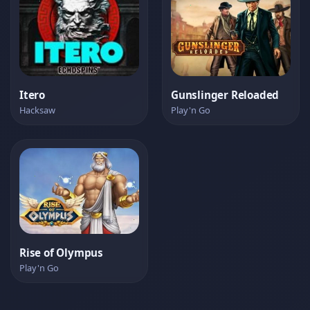
Itero
Gunslinger Reloaded
Hacksaw
Play'n Go
Rise of Olympus
Play'n Go