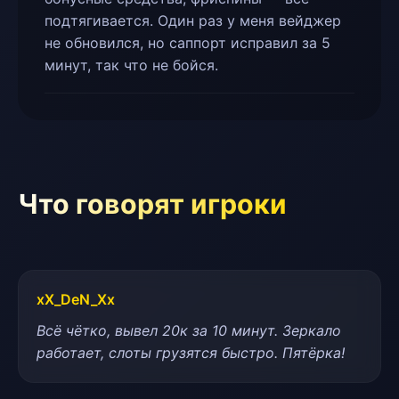
подтягивается. Один раз у меня вейджер
не обновился, но саппорт исправил за 5
минут, так что не бойся.
Что говорят игроки
xX_DeN_Xx
Всё чётко, вывел 20к за 10 минут. Зеркало
работает, слоты грузятся быстро. Пятёрка!