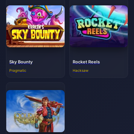
Sky Bounty
Rocket Reels
Pragmatic
Hacksaw