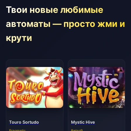
Твои новые любимые
автоматы — просто жми и
крути
Touro Sortudo
Mystic Hive
Pragmatic
Betsoft