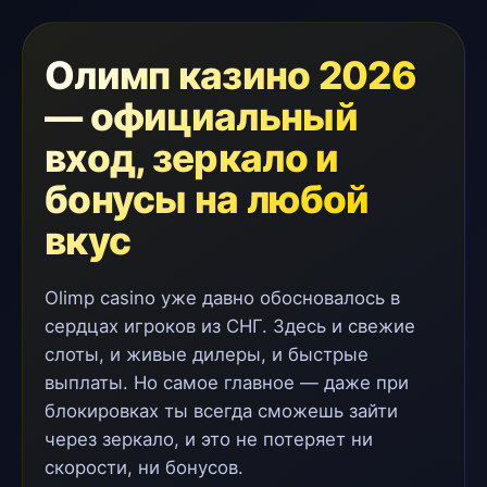
Олимп казино 2026
— официальный
вход, зеркало и
бонусы на любой
вкус
Olimp casino уже давно обосновалось в
сердцах игроков из СНГ. Здесь и свежие
слоты, и живые дилеры, и быстрые
выплаты. Но самое главное — даже при
блокировках ты всегда сможешь зайти
через зеркало, и это не потеряет ни
скорости, ни бонусов.