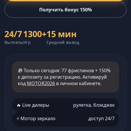
Получить бонус 150%
24/7
1300+
15 мин
Выплаты
Игр
Средний вывод
🎁 Только сегодня: 77 фриспинов + 150%
к депозиту за регистрацию. Активируй
код
MOTOR2026
в личном кабинете.
🔥 Live дилеры
рулетка, блэкджек
⚡ Мотор зеркало
доступ 24/7