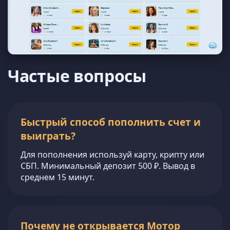
Частые вопросы
Быстрый способ пополнить счет и
выиграть?
Для пополнения используй карту, крипту или
СБП. Минимальный депозит 500 ₽. Вывод в
среднем 15 минут.
Почему не открывается Мотор