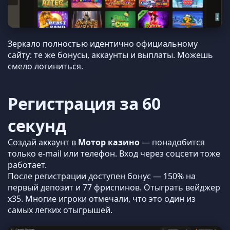
Зеркало полностью идентично официальному
сайту: те же бонусы, аккаунты и выплаты. Можешь
смело логиниться.
Регистрация за 60
секунд
Создай аккаунт в
Мотор казино
— понадобится
только e-mail или телефон. Вход через соцсети тоже
работает.
После регистрации доступен бонус — 150% на
первый депозит и 77 фриспинов. Отыграть вейджер
х35. Многие игроки отмечали, что это один из
самых легких отыгрышей.