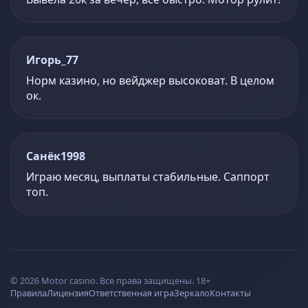
Игорь_77
Норм казино, но вейджер высоковат. В целом
ок.
Санёк1998
Играю месяц, выплаты стабильные. Саппорт
топ.
© 2026 Motor casino. Все права защищены. 18+
Правила
Лицензия
Ответственная игра
Зеркало
Контакты