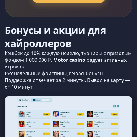
Бонусы и акции для
хайроллеров
Кэшбек до 10% каждую неделю, турниры с призовым
фондом 1 000 000 ₽.
Motor casino
радует активных
игроков.
Еженедельные фриспины, reload-бонусы.
Поддержка отвечает за 2 минуты. Вывод на карту —
от 10 минут.