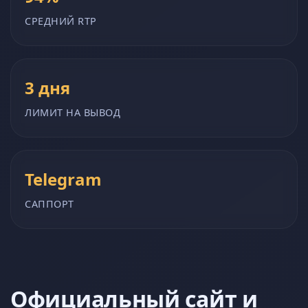
СРЕДНИЙ RTP
3 дня
ЛИМИТ НА ВЫВОД
Telegram
САППОРТ
Официальный сайт и