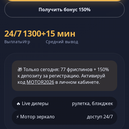
Получить бонус 150%
24/7
1300+
15 мин
Выплаты
Игр
Средний вывод
🎁 Только сегодня: 77 фриспинов + 150%
к депозиту за регистрацию. Активируй
код
MOTOR2026
в личном кабинете.
🔥 Live дилеры
рулетка, блэкджек
⚡ Мотор зеркало
доступ 24/7