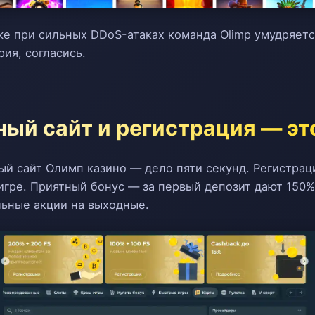
же при сильных DDoS-атаках команда Olimp умудряетс
ия, согласись.
ый сайт и регистрация — эт
ый сайт Олимп казино — дело пяти секунд. Регистрац
в игре. Приятный бонус — за первый депозит дают 150%
льные акции на выходные.