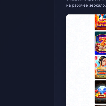
на рабочее зеркало.