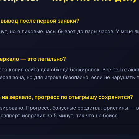
вывод после первой заявки?
нут, но в пиковые часы бывает до пары часов. У меня 
еркало — это легально?
сто копия сайта для обхода блокировок. Всё те же акк
рая зона, но для игрока безопасно, если не нарушать 
 на зеркало, прогресс по отыгрышу сохранится?
изировано. Прогресс, бонусные средства, фриспины — в
 саппорт исправил за 5 минут, так что не бойся.