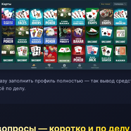
разу заполнить профиль полностью — так вывод средс
ё по делу.
опросы — коротко и по делу