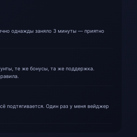
лично однажды заняло 3 минуты — приятно
аунты, те же бонусы, та же поддержка.
правила.
сё подтягивается. Один раз у меня вейджер