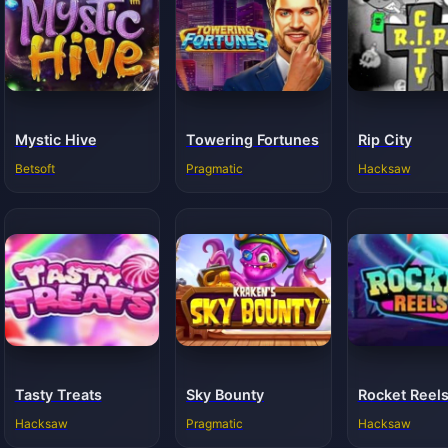
Mystic Hive
Towering Fortunes
Rip City
Betsoft
Pragmatic
Hacksaw
Tasty Treats
Sky Bounty
Rocket Reel
Hacksaw
Pragmatic
Hacksaw