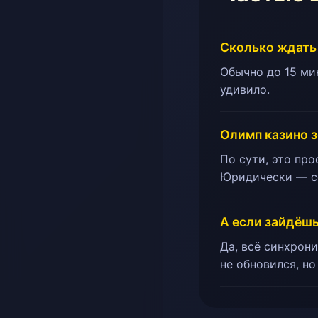
Сколько ждать 
Обычно до 15 ми
удивило.
Олимп казино з
По сути, это про
Юридически — се
А если зайдёшь
Да, всё синхрон
не обновился, но