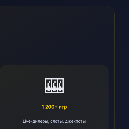
🎰
1 200+ игр
Live-дилеры, слоты, джекпоты