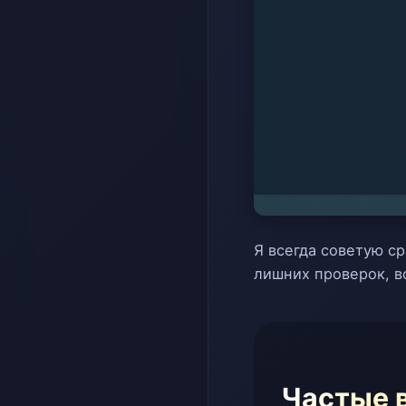
Я всегда советую с
лишних проверок, вс
Частые в