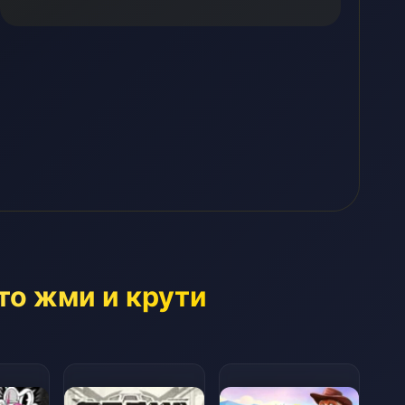
то жми и крути