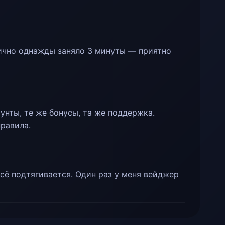
лично однажды заняло 3 минуты — приятно
аунты, те же бонусы, та же поддержка.
правила.
сё подтягивается. Один раз у меня вейджер