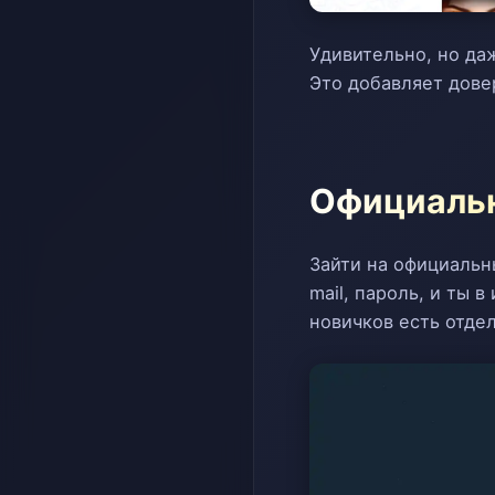
Удивительно, но да
Это добавляет довер
Официальн
Зайти на официальн
mail, пароль, и ты 
новичков есть отде