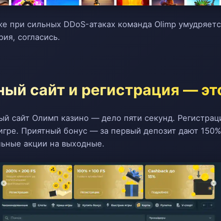
же при сильных DDoS-атаках команда Olimp умудряетс
ия, согласись.
ый сайт и регистрация — эт
ый сайт Олимп казино — дело пяти секунд. Регистрац
в игре. Приятный бонус — за первый депозит дают 150%
льные акции на выходные.