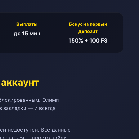
Выплаты
Бонус на первый
депозит
до 15 мин
150% + 100 FS
 аккаунт
аблокированным. Олимп
в закладки — и всегда
мен недоступен. Все данные
ироваться — просто войди