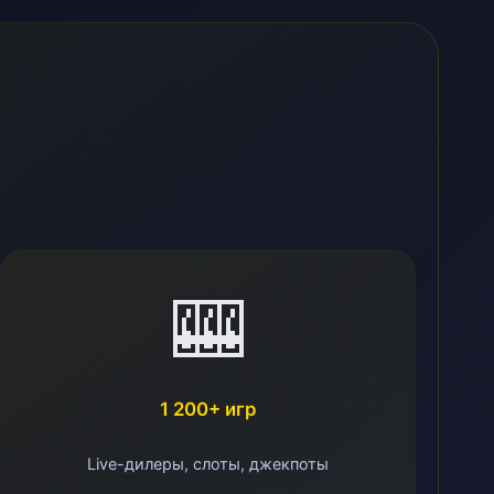
🎰
1 200+ игр
Live-дилеры, слоты, джекпоты