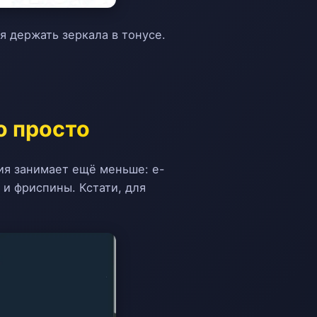
я держать зеркала в тонусе.
о просто
ия занимает ещё меньше: e-
 и фриспины. Кстати, для