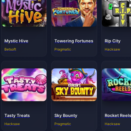
Mystic Hive
Towering Fortunes
Rip City
Betsoft
Pragmatic
Hacksaw
Tasty Treats
Sky Bounty
Rocket Reel
Hacksaw
Pragmatic
Hacksaw