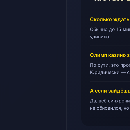
Сколько ждать 
Обычно до 15 ми
удивило.
Олимп казино з
По сути, это про
Юридически — се
А если зайдёшь
Да, всё синхрон
не обновился, но