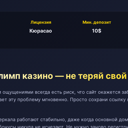
Лицензия
Мин. депозит
Кюрасао
10$
лимп казино — не теряй свой
и ощущениями всегда есть риск, что сайт окажется з
ает эту проблему мгновенно. Просто сохрани ссылку 
зеркала работают стабильно, даже когда основной до
бонусы никуда не исчезают. Не нужно заново регистр