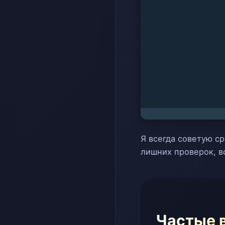
Я всегда советую с
лишних проверок, вс
Частые в