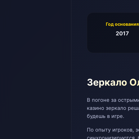
Год основания
2017
Зеркало О
В погоне за острым
казино зеркало реш
будешь в игре.
По опыту игроков, 
синхронизируются, 