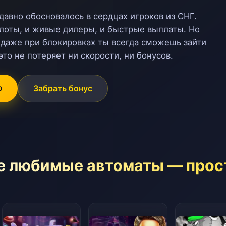
 давно обосновалось в сердцах игроков из СНГ.
слоты, и живые дилеры, и быстрые выплаты. Но
 даже при блокировках ты всегда сможешь зайти
это не потеряет ни скорости, ни бонусов.
о
Забрать бонус
е любимые автоматы — прос