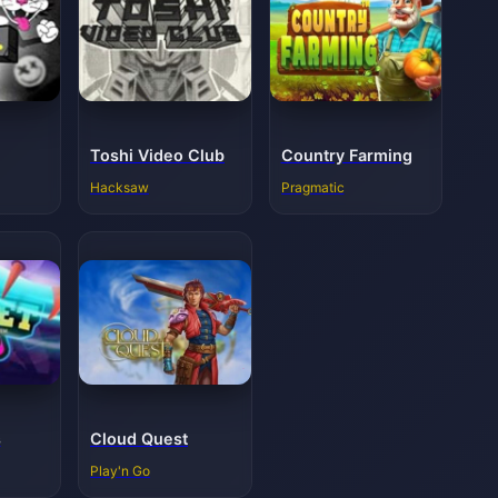
Toshi Video Club
Country Farming
Hacksaw
Pragmatic
s
Cloud Quest
Play'n Go