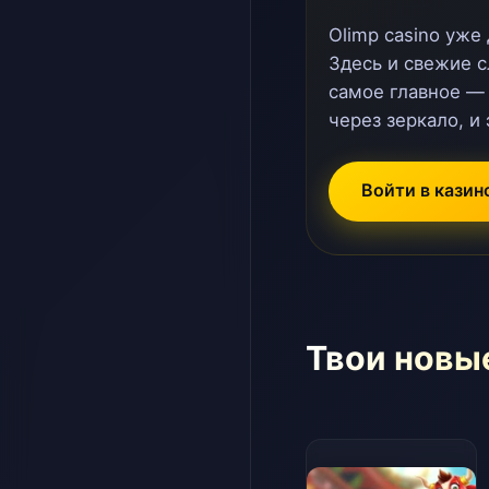
Olimp casino уже
Здесь и свежие 
самое главное —
через зеркало, и 
Войти в казин
Твои новы