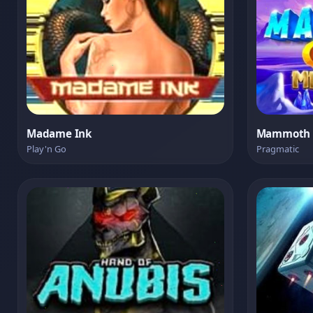
Madame Ink
Mammoth 
Play'n Go
Pragmatic