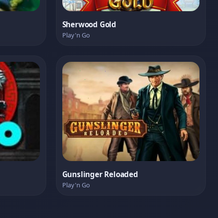
Sherwood Gold
Play'n Go
Gunslinger Reloaded
Play'n Go