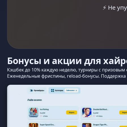
⚡ Не уп
Бонусы и акции для хай
Кэшбек до 10% каждую неделю, турниры с призовым 
Еженедельные фриспины, reload-бонусы. Поддержка о