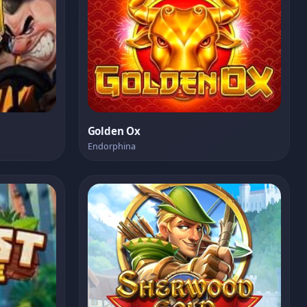
Golden Ox
Endorphina