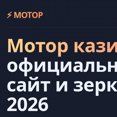
⚡ МОТОР
Мотор каз
официаль
сайт и зер
2026