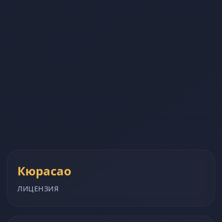
Кюрасао
ЛИЦЕНЗИЯ