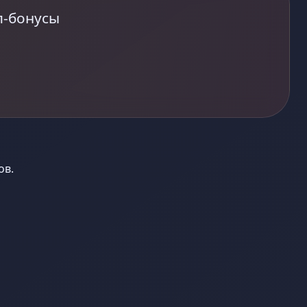
п-бонусы
ов.