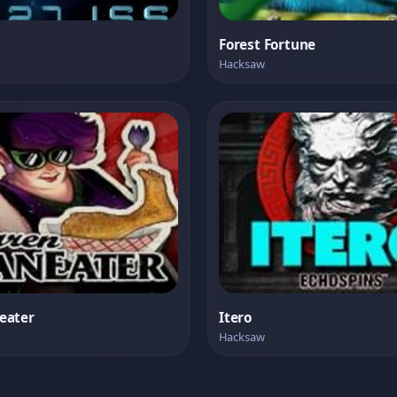
Forest Fortune
Hacksaw
eater
Itero
Hacksaw