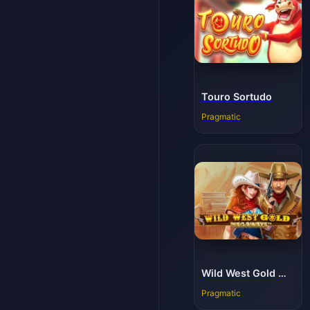
Touro Sortudo
Pragmatic
Wild West Gold Megaways
Pragmatic