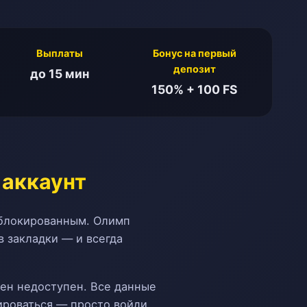
Выплаты
Бонус на первый
депозит
до 15 мин
150% + 100 FS
 аккаунт
аблокированным. Олимп
в закладки — и всегда
мен недоступен. Все данные
ироваться — просто войди