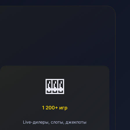
🎰
1 200+ игр
Live-дилеры, слоты, джекпоты