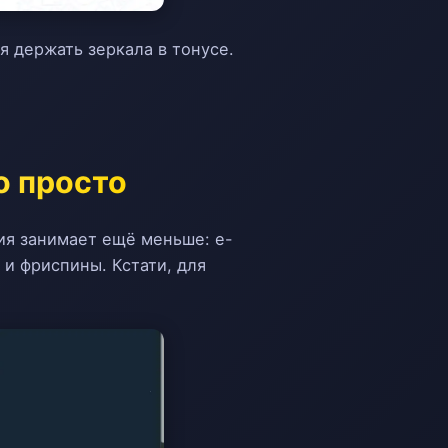
я держать зеркала в тонусе.
о просто
ия занимает ещё меньше: e-
 и фриспины. Кстати, для