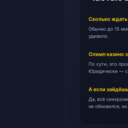
Сколько ждать 
Обычно до 15 ми
удивило.
Олимп казино з
По сути, это про
Юридически — се
А если зайдёшь
Да, всё синхрон
не обновился, но