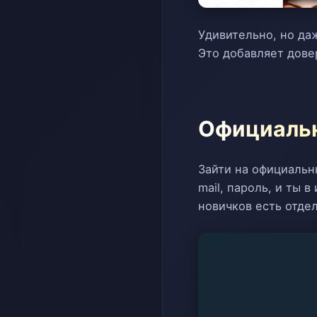
Удивительно, но да
Это добавляет довер
Официальн
Зайти на официальн
mail, пароль, и ты 
новичков есть отде