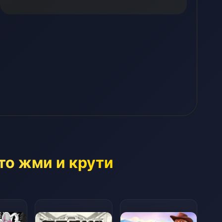
то жми и крути