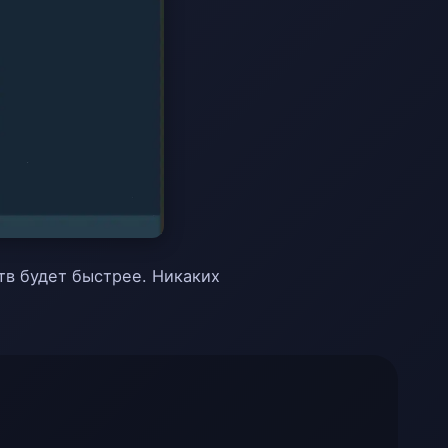
тв будет быстрее. Никаких