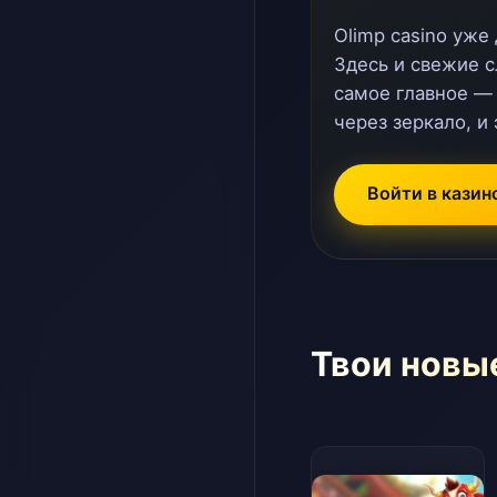
Olimp casino уже
Здесь и свежие 
самое главное —
через зеркало, и 
Войти в казин
Твои новы