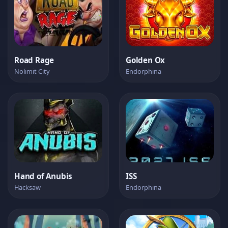
Road Rage
Golden Ox
Nolimit City
Endorphina
Hand of Anubis
ISS
Hacksaw
Endorphina