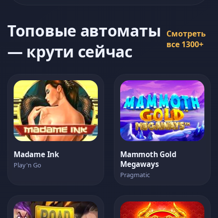
Топовые автоматы
Смотреть
все 1300+
— крути сейчас
Madame Ink
Mammoth Gold
Megaways
Play'n Go
Pragmatic