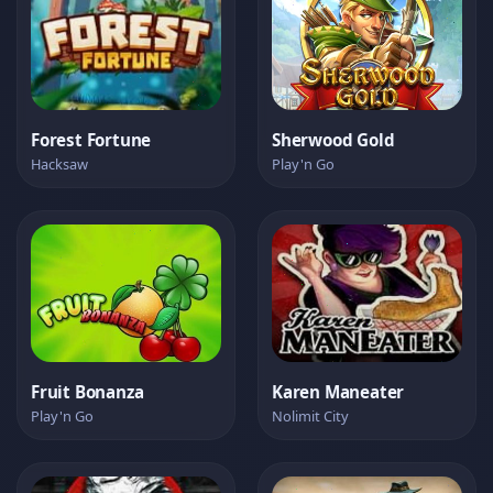
Forest Fortune
Sherwood Gold
Hacksaw
Play'n Go
Fruit Bonanza
Karen Maneater
Play'n Go
Nolimit City