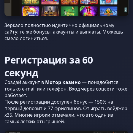
Зеркало полностью идентично официальному
сайту: те же бонусы, аккаунты и выплаты. Можешь
смело логиниться.
Регистрация за 60
секунд
Создай аккаунт в
Мотор казино
— понадобится
только e-mail или телефон. Вход через соцсети тоже
работает.
После регистрации доступен бонус — 150% на
первый депозит и 77 фриспинов. Отыграть вейджер
х35. Многие игроки отмечали, что это один из
самых легких отыгрышей.