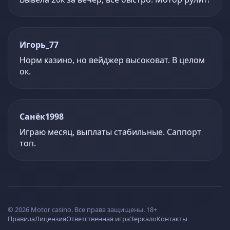
Игорь_77
Норм казино, но вейджер высоковат. В целом
ок.
Санёк1998
Играю месяц, выплаты стабильные. Саппорт
топ.
© 2026 Motor casino. Все права защищены. 18+
Правила
Лицензия
Ответственная игра
Зеркало
Контакты