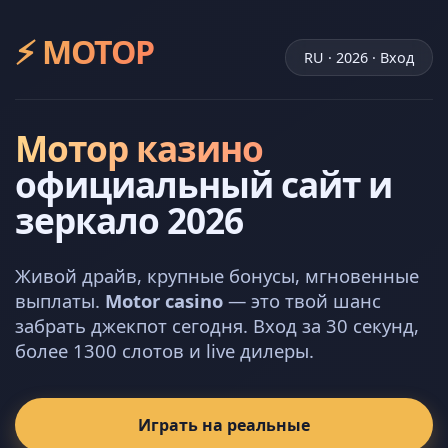
⚡ МОТОР
RU · 2026 · Вход
Мотор казино
официальный сайт и
зеркало 2026
Живой драйв, крупные бонусы, мгновенные
выплаты.
Motor casino
— это твой шанс
забрать джекпот сегодня. Вход за 30 секунд,
более 1300 слотов и live дилеры.
Играть на реальные