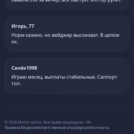
Игорь_77
Норм казино, но вейджер высоковат. В целом
ок.
Санёк1998
Играю месяц, выплаты стабильные. Саппорт
топ.
© 2026 Motor casino. Все права защищены. 18+
Правила
Лицензия
Ответственная игра
Зеркало
Контакты