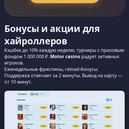
Бонусы и акции для
хайроллеров
Кэшбек до 10% каждую неделю, турниры с призовым
фондом 1 000 000 ₽.
Motor casino
радует активных
игроков.
Еженедельные фриспины, reload-бонусы.
Поддержка отвечает за 2 минуты. Вывод на карту —
от 10 минут.