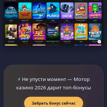
⚡ Не упусти момент — Мотор
казино 2026 дарит топ-бонусы
Забрать бонус сейчас