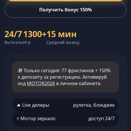
Получить бонус 150%
24/7
1300+
15 мин
Выплаты
Игр
Средний вывод
🎁 Только сегодня: 77 фриспинов + 150%
к депозиту за регистрацию. Активируй
код
MOTOR2026
в личном кабинете.
🔥 Live дилеры
рулетка, блэкджек
⚡ Мотор зеркало
доступ 24/7