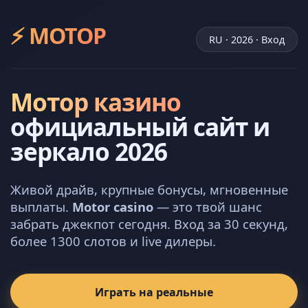
⚡ МОТОР
RU · 2026 · Вход
Мотор казино
официальный сайт и
зеркало 2026
Живой драйв, крупные бонусы, мгновенные
выплаты.
Motor casino
— это твой шанс
забрать джекпот сегодня. Вход за 30 секунд,
более 1300 слотов и live дилеры.
Играть на реальные