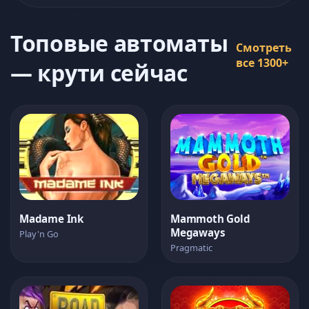
Топовые автоматы
Смотреть
все 1300+
— крути сейчас
Madame Ink
Mammoth Gold
Megaways
Play'n Go
Pragmatic