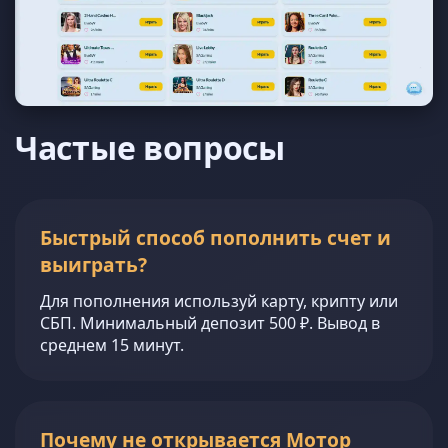
Частые вопросы
Быстрый способ пополнить счет и
выиграть?
Для пополнения используй карту, крипту или
СБП. Минимальный депозит 500 ₽. Вывод в
среднем 15 минут.
Почему не открывается Мотор