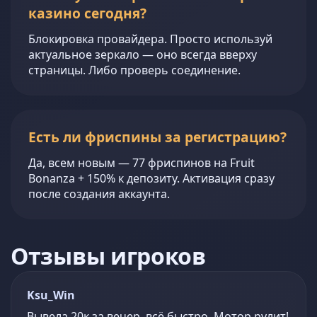
казино сегодня?
Блокировка провайдера. Просто используй
актуальное зеркало — оно всегда вверху
страницы. Либо проверь соединение.
Есть ли фриспины за регистрацию?
Да, всем новым — 77 фриспинов на Fruit
Bonanza + 150% к депозиту. Активация сразу
после создания аккаунта.
Отзывы игроков
Ksu_Win
Вывела 20к за вечер, всё быстро. Мотор рулит!