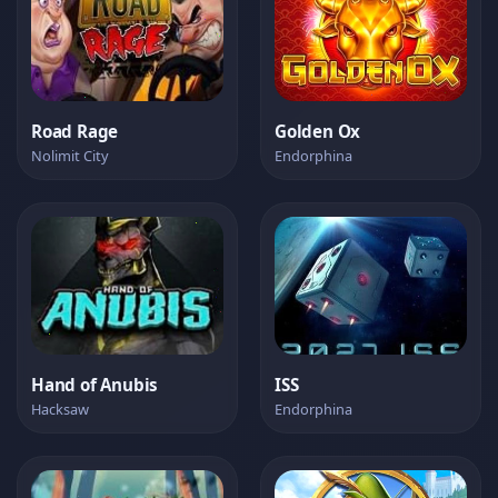
Road Rage
Golden Ox
Nolimit City
Endorphina
Hand of Anubis
ISS
Hacksaw
Endorphina