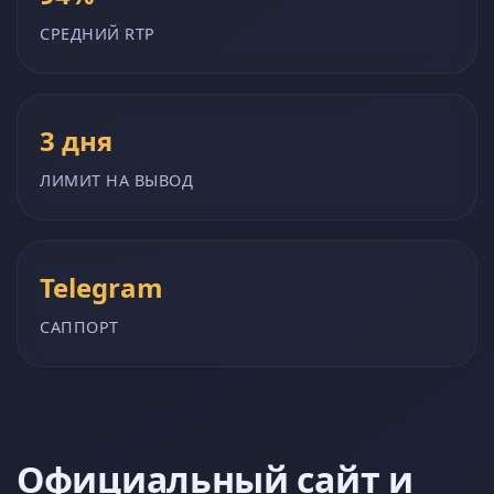
СРЕДНИЙ RTP
3 дня
ЛИМИТ НА ВЫВОД
Telegram
САППОРТ
Официальный сайт и