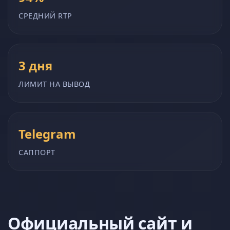
СРЕДНИЙ RTP
3 дня
ЛИМИТ НА ВЫВОД
Telegram
САППОРТ
Официальный сайт и