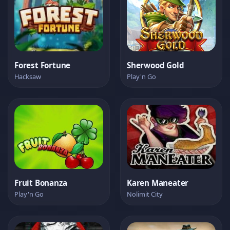
Forest Fortune
Sherwood Gold
Hacksaw
Play'n Go
Fruit Bonanza
Karen Maneater
Play'n Go
Nolimit City