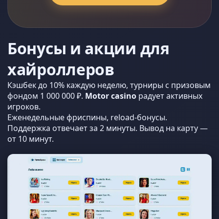
Бонусы и акции для
хайроллеров
Кэшбек до 10% каждую неделю, турниры с призовым
фондом 1 000 000 ₽.
Motor casino
радует активных
игроков.
Еженедельные фриспины, reload-бонусы.
Поддержка отвечает за 2 минуты. Вывод на карту —
от 10 минут.