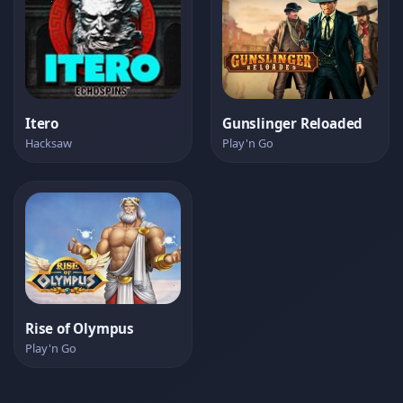
Itero
Gunslinger Reloaded
Hacksaw
Play'n Go
Rise of Olympus
Play'n Go