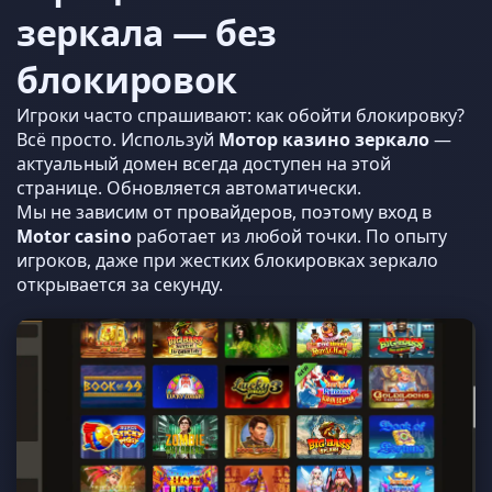
зеркала — без
блокировок
Игроки часто спрашивают: как обойти блокировку?
Всё просто. Используй
Мотор казино зеркало
—
актуальный домен всегда доступен на этой
странице. Обновляется автоматически.
Мы не зависим от провайдеров, поэтому вход в
Motor casino
работает из любой точки. По опыту
игроков, даже при жестких блокировках зеркало
открывается за секунду.