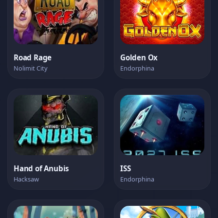
Road Rage
Golden Ox
Nolimit City
Endorphina
Hand of Anubis
ISS
Hacksaw
Endorphina