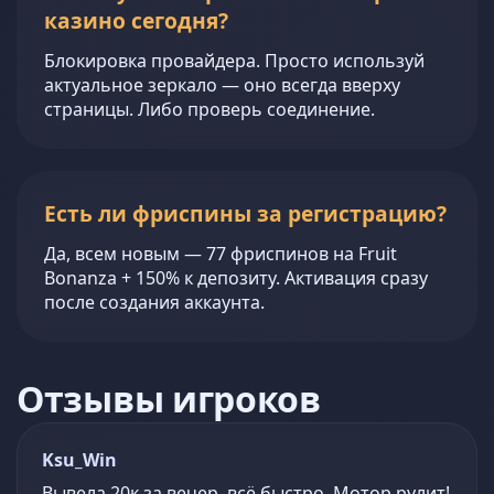
казино сегодня?
Блокировка провайдера. Просто используй
актуальное зеркало — оно всегда вверху
страницы. Либо проверь соединение.
Есть ли фриспины за регистрацию?
Да, всем новым — 77 фриспинов на Fruit
Bonanza + 150% к депозиту. Активация сразу
после создания аккаунта.
Отзывы игроков
Ksu_Win
Вывела 20к за вечер, всё быстро. Мотор рулит!