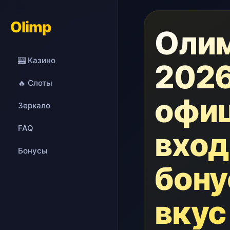
Olimp
Олим
🎰 Казино
202
🔥 Слоты
офи
Зеркало
FAQ
вход
Бонусы
бону
вкус