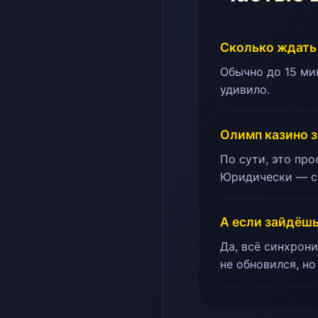
Сколько ждать 
Обычно до 15 ми
удивило.
Олимп казино з
По сути, это про
Юридически — се
А если зайдёшь
Да, всё синхрон
не обновился, но