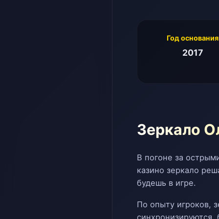
Год основания
2017
Зеркало О
В погоне за острым
казино зеркало реш
будешь в игре.
По опыту игроков, 
синхронизируются, 