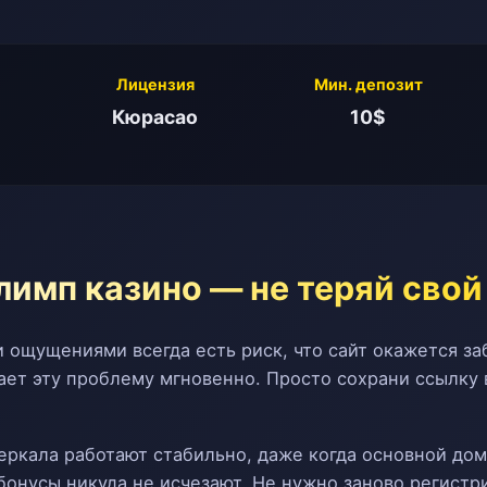
Лицензия
Мин. депозит
Кюрасао
10$
лимп казино — не теряй свой
и ощущениями всегда есть риск, что сайт окажется з
ает эту проблему мгновенно. Просто сохрани ссылку 
зеркала работают стабильно, даже когда основной до
бонусы никуда не исчезают. Не нужно заново регистр