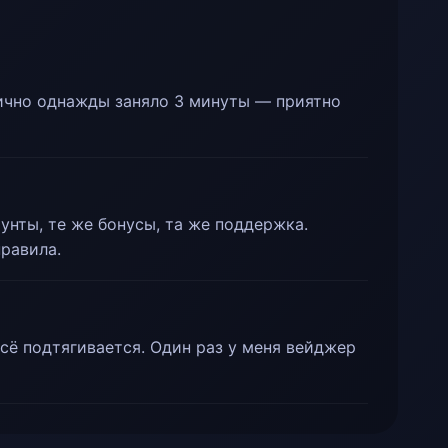
лично однажды заняло 3 минуты — приятно
аунты, те же бонусы, та же поддержка.
правила.
сё подтягивается. Один раз у меня вейджер