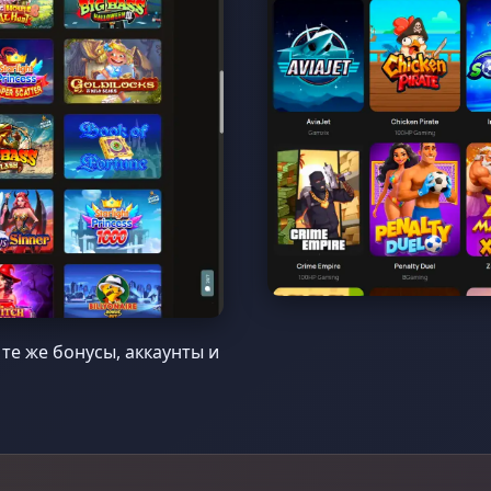
те же бонусы, аккаунты и