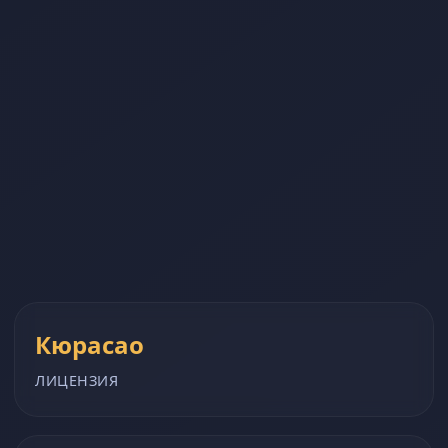
Кюрасао
ЛИЦЕНЗИЯ