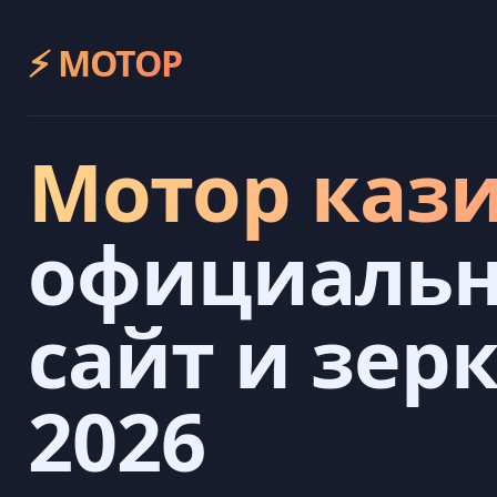
⚡ МОТОР
Мотор каз
официаль
сайт и зер
2026