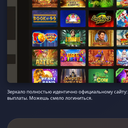
Зеркало полностью идентично официальному сайту: 
выплаты. Можешь смело логиниться.