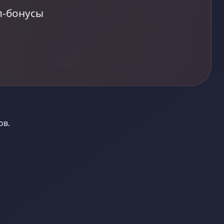
п-бонусы
ов.