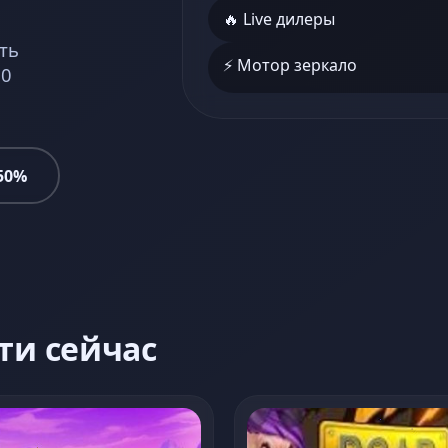
🔥 Live дилеры
ть
⚡ Мотор зеркало
00
50%
ти сейчас