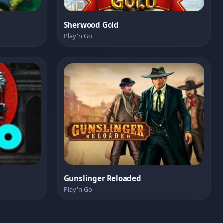
Sherwood Gold
Play'n Go
Gunslinger Reloaded
Play'n Go