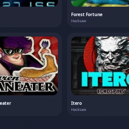
Forest Fortune
Hacksaw
eater
Itero
Hacksaw