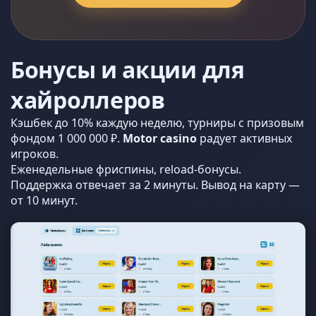
Бонусы и акции для
хайроллеров
Кэшбек до 10% каждую неделю, турниры с призовым
фондом 1 000 000 ₽.
Motor casino
радует активных
игроков.
Еженедельные фриспины, reload-бонусы.
Поддержка отвечает за 2 минуты. Вывод на карту —
от 10 минут.