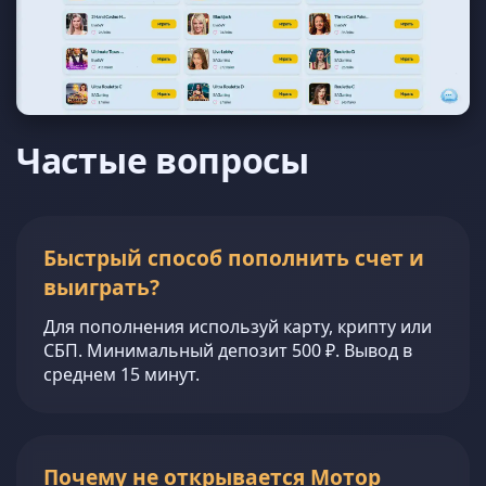
Частые вопросы
Быстрый способ пополнить счет и
выиграть?
Для пополнения используй карту, крипту или
СБП. Минимальный депозит 500 ₽. Вывод в
среднем 15 минут.
Почему не открывается Мотор