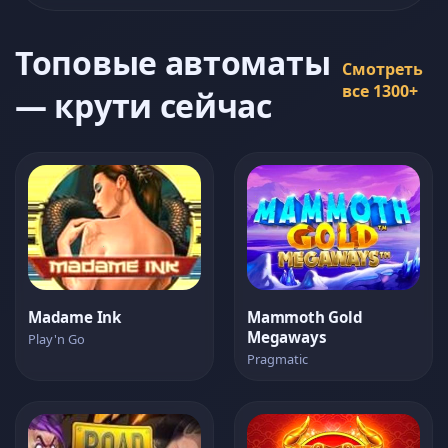
Топовые автоматы
Смотреть
все 1300+
— крути сейчас
Madame Ink
Mammoth Gold
Megaways
Play'n Go
Pragmatic