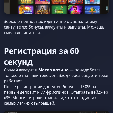
Зеркало полностью идентично официальному
сайту: те же бонусы, аккаунты и выплаты. Можешь
смело логиниться.
Регистрация за 60
секунд
Создай аккаунт в
Мотор казино
— понадобится
только e-mail или телефон. Вход через соцсети тоже
работает.
После регистрации доступен бонус — 150% на
первый депозит и 77 фриспинов. Отыграть вейджер
х35. Многие игроки отмечали, что это один из
самых легких отыгрышей.