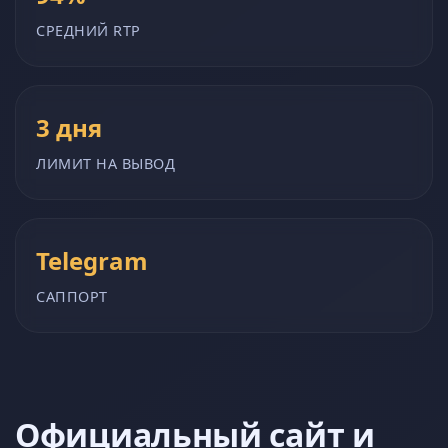
СРЕДНИЙ RTP
3 дня
ЛИМИТ НА ВЫВОД
Telegram
САППОРТ
Официальный сайт и