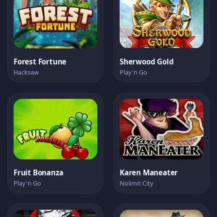
Forest Fortune
Sherwood Gold
Hacksaw
Play'n Go
Fruit Bonanza
Karen Maneater
Play'n Go
Nolimit City