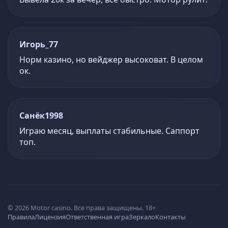
Игорь_77
Норм казино, но вейджер высоковат. В целом
ок.
Санёк1998
Играю месяц, выплаты стабильные. Саппорт
топ.
© 2026 Motor casino. Все права защищены. 18+
Правила
Лицензия
Ответственная игра
Зеркало
Контакты