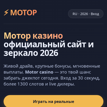
⚡ МОТОР
RU · 2026 · Вход
Мотор казино
официальный сайт и
зеркало 2026
Живой драйв, крупные бонусы, мгновенные
выплаты.
Motor casino
— это твой шанс
забрать джекпот сегодня. Вход за 30 секунд,
более 1300 слотов и live дилеры.
Играть на реальные