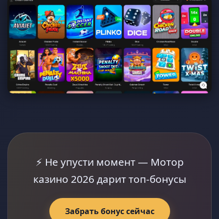
⚡ Не упусти момент — Мотор
казино 2026 дарит топ-бонусы
Забрать бонус сейчас