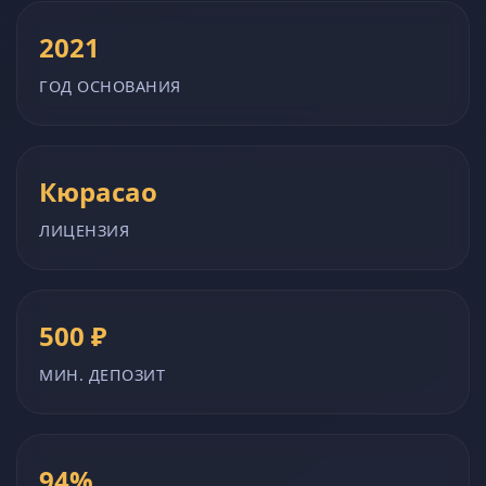
2021
ГОД ОСНОВАНИЯ
Кюрасао
ЛИЦЕНЗИЯ
500 ₽
МИН. ДЕПОЗИТ
94%