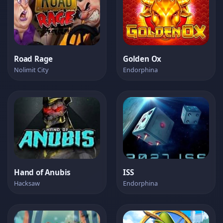
Road Rage
Golden Ox
Nolimit City
Endorphina
Hand of Anubis
ISS
Hacksaw
Endorphina