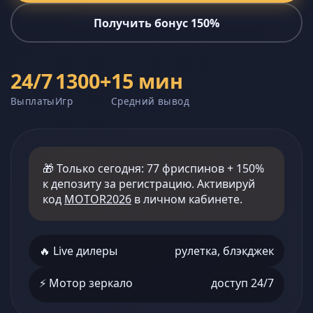
Получить бонус 150%
24/7
1300+
15 мин
Выплаты
Игр
Средний вывод
🎁 Только сегодня: 77 фриспинов + 150%
к депозиту за регистрацию. Активируй
код
MOTOR2026
в личном кабинете.
🔥 Live дилеры
рулетка, блэкджек
⚡ Мотор зеркало
доступ 24/7