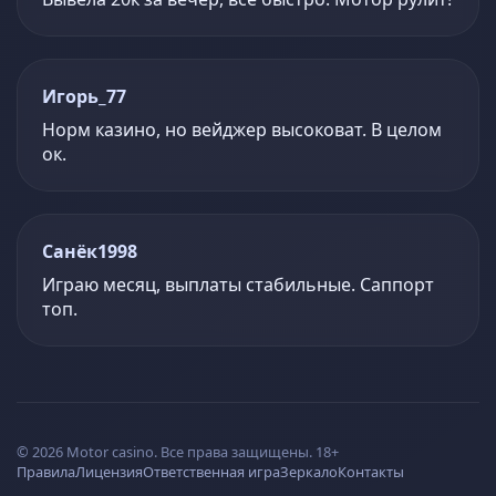
Игорь_77
Норм казино, но вейджер высоковат. В целом
ок.
Санёк1998
Играю месяц, выплаты стабильные. Саппорт
топ.
© 2026 Motor casino. Все права защищены. 18+
Правила
Лицензия
Ответственная игра
Зеркало
Контакты