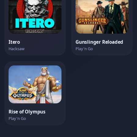
Itero
Gunslinger Reloaded
Hacksaw
Play'n Go
Rise of Olympus
Play'n Go