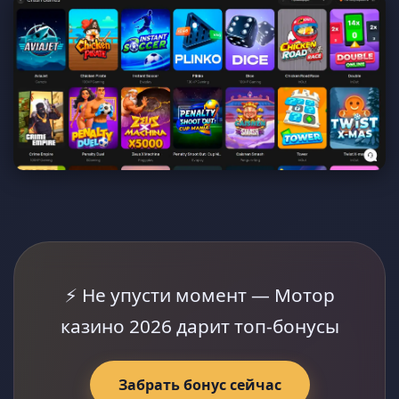
⚡ Не упусти момент — Мотор
казино 2026 дарит топ-бонусы
Забрать бонус сейчас