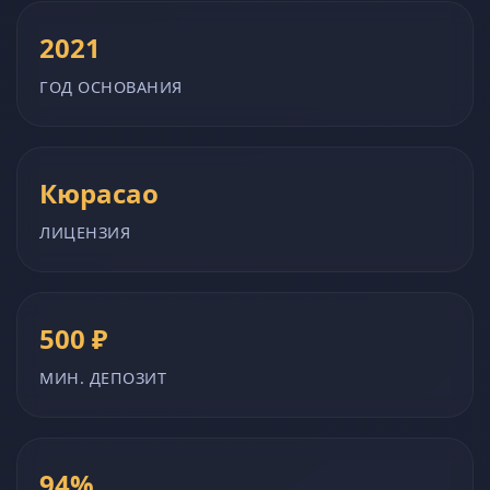
2021
ГОД ОСНОВАНИЯ
Кюрасао
ЛИЦЕНЗИЯ
500 ₽
МИН. ДЕПОЗИТ
94%