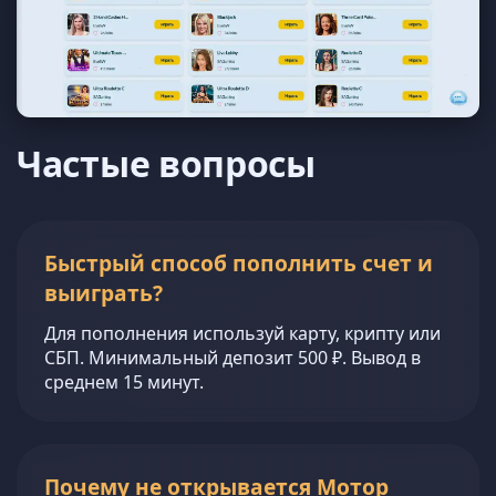
Частые вопросы
Быстрый способ пополнить счет и
выиграть?
Для пополнения используй карту, крипту или
СБП. Минимальный депозит 500 ₽. Вывод в
среднем 15 минут.
Почему не открывается Мотор