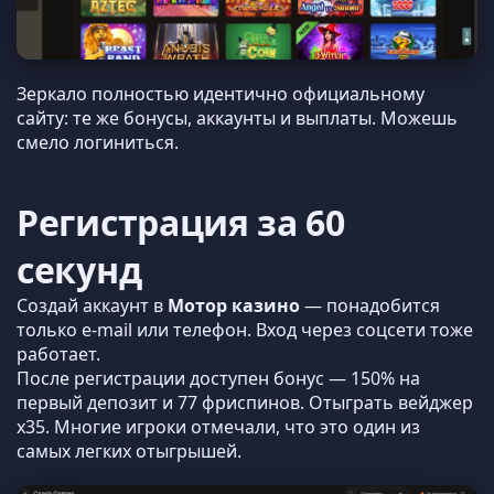
Зеркало полностью идентично официальному
сайту: те же бонусы, аккаунты и выплаты. Можешь
смело логиниться.
Регистрация за 60
секунд
Создай аккаунт в
Мотор казино
— понадобится
только e-mail или телефон. Вход через соцсети тоже
работает.
После регистрации доступен бонус — 150% на
первый депозит и 77 фриспинов. Отыграть вейджер
х35. Многие игроки отмечали, что это один из
самых легких отыгрышей.