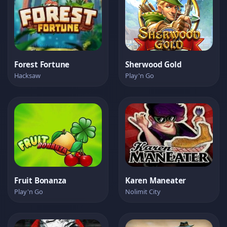
Forest Fortune
Sherwood Gold
Hacksaw
Play'n Go
Fruit Bonanza
Karen Maneater
Play'n Go
Nolimit City