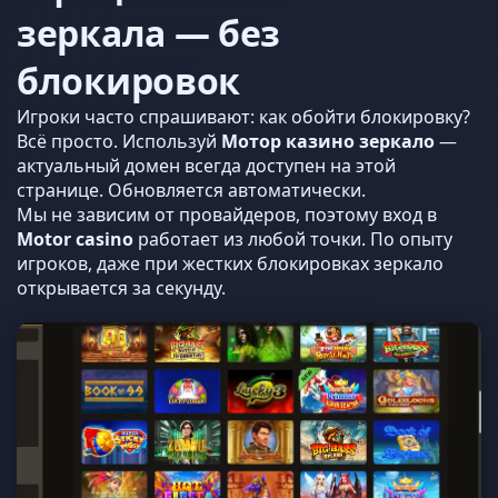
зеркала — без
блокировок
Игроки часто спрашивают: как обойти блокировку?
Всё просто. Используй
Мотор казино зеркало
—
актуальный домен всегда доступен на этой
странице. Обновляется автоматически.
Мы не зависим от провайдеров, поэтому вход в
Motor casino
работает из любой точки. По опыту
игроков, даже при жестких блокировках зеркало
открывается за секунду.