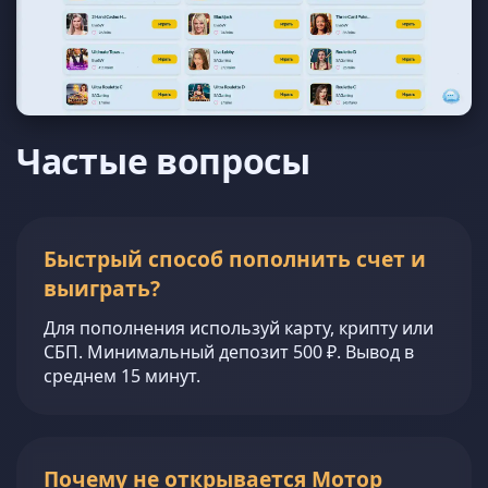
Частые вопросы
Быстрый способ пополнить счет и
выиграть?
Для пополнения используй карту, крипту или
СБП. Минимальный депозит 500 ₽. Вывод в
среднем 15 минут.
Почему не открывается Мотор