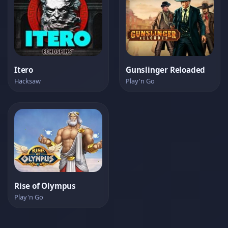
Itero
Gunslinger Reloaded
Hacksaw
Play'n Go
Rise of Olympus
Play'n Go