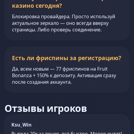
казино сегодня?
Блокировка провайдера. Просто используй
актуальное зеркало — оно всегда вверху
страницы. Либо проверь соединение.
Есть ли фриспины за регистрацию?
Да, всем новым — 77 фриспинов на Fruit
Bonanza + 150% к депозиту. Активация сразу
после создания аккаунта.
Отзывы игроков
Ksu_Win
Вывела 20к за вечер, всё быстро. Мотор рулит!