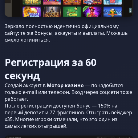
Зеркало полностью идентично официальному
сайту: те же бонусы, аккаунты и выплаты. Можешь
смело логиниться.
Регистрация за 60
секунд
Создай аккаунт в
Мотор казино
— понадобится
только e-mail или телефон. Вход через соцсети тоже
работает.
После регистрации доступен бонус — 150% на
первый депозит и 77 фриспинов. Отыграть вейджер
х35. Многие игроки отмечали, что это один из
самых легких отыгрышей.