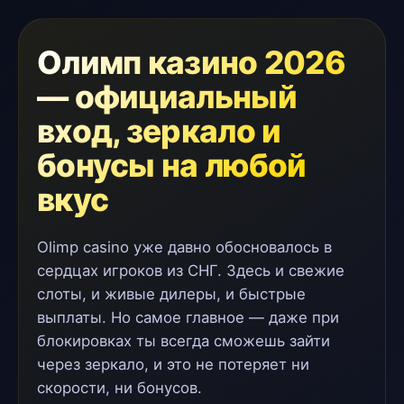
Олимп казино 2026
— официальный
вход, зеркало и
бонусы на любой
вкус
Olimp casino уже давно обосновалось в
сердцах игроков из СНГ. Здесь и свежие
слоты, и живые дилеры, и быстрые
выплаты. Но самое главное — даже при
блокировках ты всегда сможешь зайти
через зеркало, и это не потеряет ни
скорости, ни бонусов.