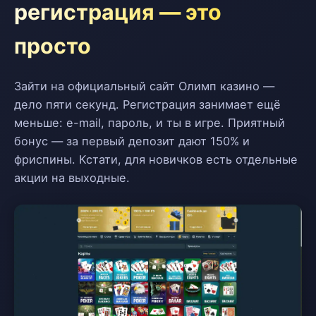
регистрация — это
просто
Зайти на официальный сайт Олимп казино —
дело пяти секунд. Регистрация занимает ещё
меньше: e-mail, пароль, и ты в игре. Приятный
бонус — за первый депозит дают 150% и
фриспины. Кстати, для новичков есть отдельные
акции на выходные.