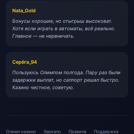
Nata_Gold
Бонусы хорошие, но отыгрыш высоковат.
Хотя если играть в автоматы, всё реально.
Главное — не нервничать.
Серёга_94
Пользуюсь Олимпом полгода. Пару раз были
задержки выплат, но саппорт решал быстро.
Казино честное, советую.
Олимп казино
Зеркало
Правила
Поддержка