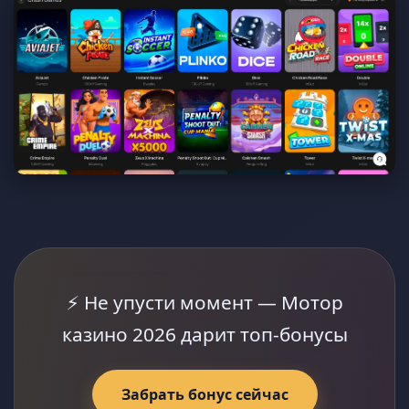
⚡ Не упусти момент — Мотор
казино 2026 дарит топ-бонусы
Забрать бонус сейчас