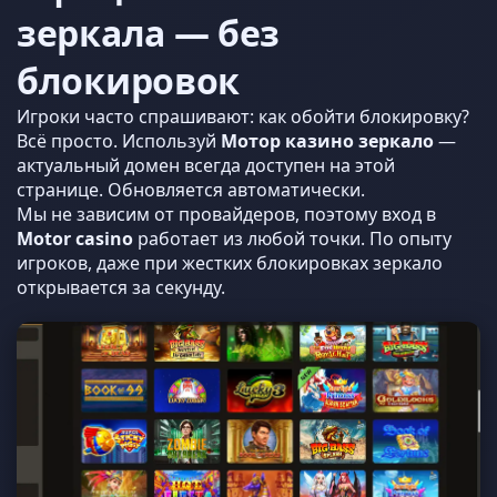
зеркала — без
блокировок
Игроки часто спрашивают: как обойти блокировку?
Всё просто. Используй
Мотор казино зеркало
—
актуальный домен всегда доступен на этой
странице. Обновляется автоматически.
Мы не зависим от провайдеров, поэтому вход в
Motor casino
работает из любой точки. По опыту
игроков, даже при жестких блокировках зеркало
открывается за секунду.