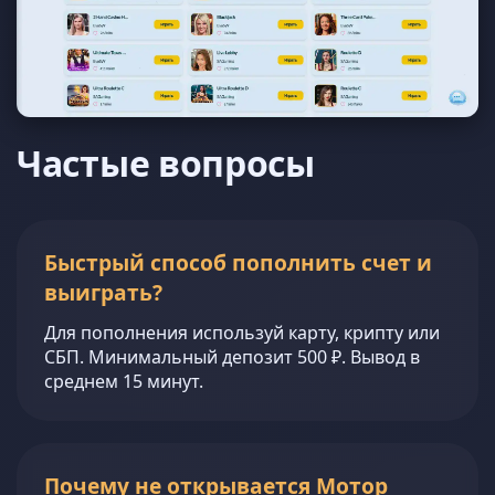
Частые вопросы
Быстрый способ пополнить счет и
выиграть?
Для пополнения используй карту, крипту или
СБП. Минимальный депозит 500 ₽. Вывод в
среднем 15 минут.
Почему не открывается Мотор