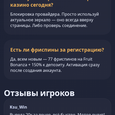
казино сегодня?
Блокировка провайдера. Просто используй
актуальное зеркало — оно всегда вверху
страницы. Либо проверь соединение.
Есть ли фриспины за регистрацию?
Да, всем новым — 77 фриспинов на Fruit
Bonanza + 150% к депозиту. Активация сразу
после создания аккаунта.
Отзывы игроков
Ksu_Win
Вывела 20к за вечер, всё быстро. Мотор рулит!