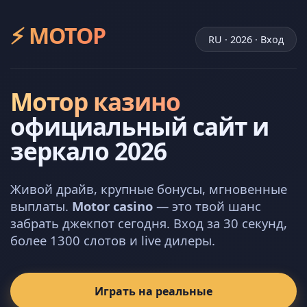
⚡ МОТОР
RU · 2026 · Вход
Мотор казино
официальный сайт и
зеркало 2026
Живой драйв, крупные бонусы, мгновенные
выплаты.
Motor casino
— это твой шанс
забрать джекпот сегодня. Вход за 30 секунд,
более 1300 слотов и live дилеры.
Играть на реальные