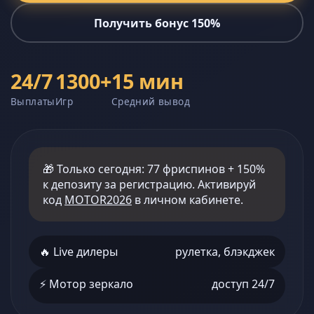
Получить бонус 150%
24/7
1300+
15 мин
Выплаты
Игр
Средний вывод
🎁 Только сегодня: 77 фриспинов + 150%
к депозиту за регистрацию. Активируй
код
MOTOR2026
в личном кабинете.
🔥 Live дилеры
рулетка, блэкджек
⚡ Мотор зеркало
доступ 24/7