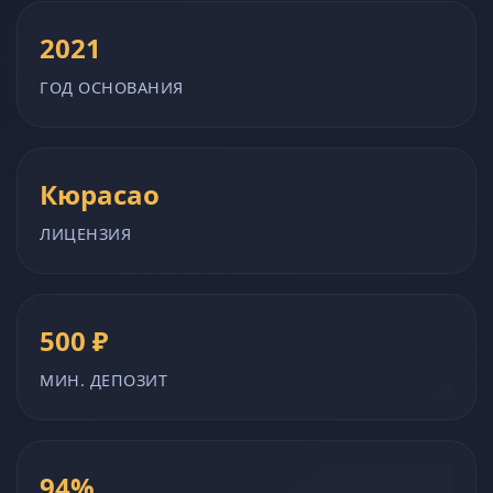
2021
ГОД ОСНОВАНИЯ
Кюрасао
ЛИЦЕНЗИЯ
500 ₽
МИН. ДЕПОЗИТ
94%