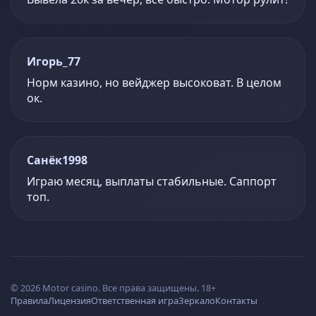
Игорь_77
Норм казино, но вейджер высоковат. В целом
ок.
Санёк1998
Играю месяц, выплаты стабильные. Саппорт
топ.
© 2026 Motor casino. Все права защищены. 18+
Правила
Лицензия
Ответственная игра
Зеркало
Контакты