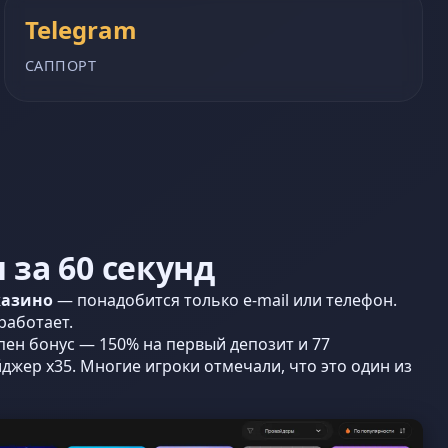
Telegram
САППОРТ
 за 60 секунд
казино
— понадобится только e-mail или телефон.
работает.
пен бонус — 150% на первый депозит и 77
джер х35. Многие игроки отмечали, что это один из