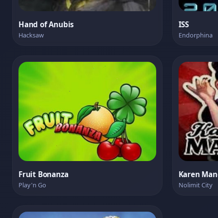
Hand of Anubis
ISS
Hacksaw
Endorphina
Fruit Bonanza
Karen Man
Play'n Go
Nolimit City