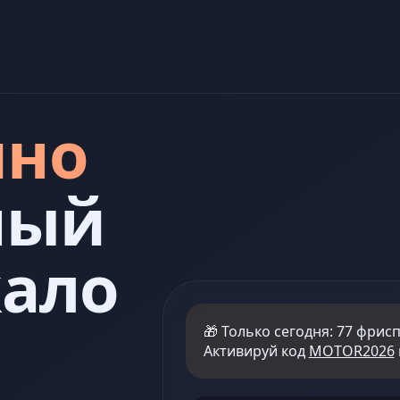
ино
ный
кало
🎁 Только сегодня: 77 фрис
Активируй код
MOTOR2026