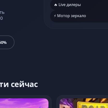
🔥 Live дилеры
ть
⚡ Мотор зеркало
00
50%
ти сейчас