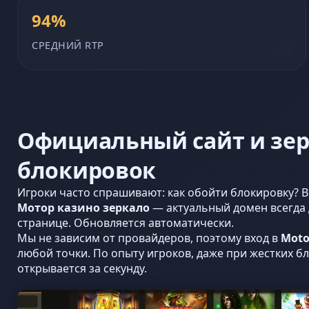
94%
СРЕДНИЙ RTP
Официальный сайт и зер
блокировок
Игроки часто спрашивают: как обойти блокировку? В
Мотор казино зеркало
— актуальный домен всегда 
странице. Обновляется автоматически.
Мы не зависим от провайдеров, поэтому вход в
Moto
любой точки. По опыту игроков, даже при жестких б
открывается за секунду.