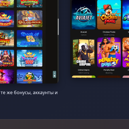
те же бонусы, аккаунты и