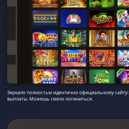
Зеркало полностью идентично официальному сайту: 
выплаты. Можешь смело логиниться.