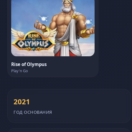
Rise of Olympus
Play'n Go
2021
ГОД ОСНОВАНИЯ