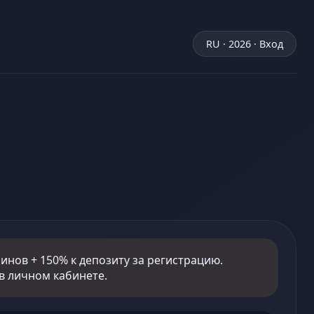
RU · 2026 · Вход
пинов + 150% к депозиту за регистрацию.
в личном кабинете.