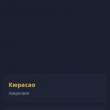
Кюрасао
ЛИЦЕНЗИЯ