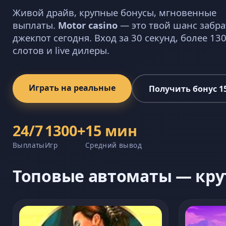
Живой драйв, крупные бонусы, мгновенные
выплаты.
Motor casino
— это твой шанс забра
джекпот сегодня. Вход за 30 секунд, более 13
слотов и live дилеры.
Играть на реальные
Получить бонус 1
24/7
1300+
15 мин
Выплаты
Игр
Средний вывод
Топовые автоматы — кру