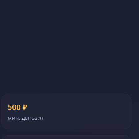
500 ₽
МИН. ДЕПОЗИТ