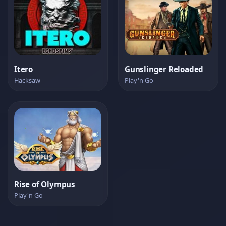
Itero
Gunslinger Reloaded
Hacksaw
Play'n Go
Rise of Olympus
Play'n Go