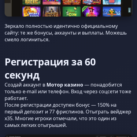
Зеркало полностью идентично официальному
сайту: те же бонусы, аккаунты и выплаты. Можешь
смело логиниться.
Регистрация за 60
секунд
Создай аккаунт в
Мотор казино
— понадобится
только e-mail или телефон. Вход через соцсети тоже
работает.
После регистрации доступен бонус — 150% на
первый депозит и 77 фриспинов. Отыграть вейджер
х35. Многие игроки отмечали, что это один из
самых легких отыгрышей.