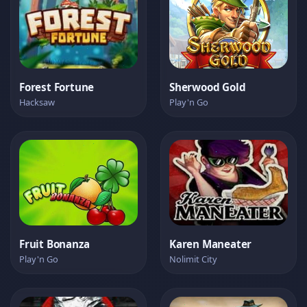
Forest Fortune
Sherwood Gold
Hacksaw
Play'n Go
Fruit Bonanza
Karen Maneater
Play'n Go
Nolimit City