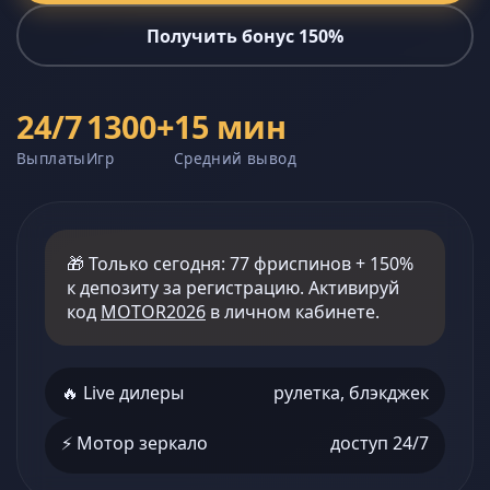
Получить бонус 150%
24/7
1300+
15 мин
Выплаты
Игр
Средний вывод
🎁 Только сегодня: 77 фриспинов + 150%
к депозиту за регистрацию. Активируй
код
MOTOR2026
в личном кабинете.
🔥 Live дилеры
рулетка, блэкджек
⚡ Мотор зеркало
доступ 24/7