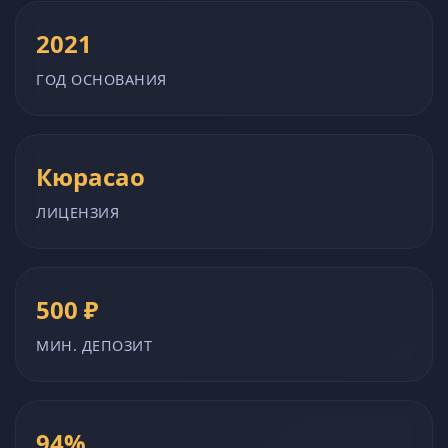
2021
ГОД ОСНОВАНИЯ
Кюрасао
ЛИЦЕНЗИЯ
500 ₽
МИН. ДЕПОЗИТ
94%