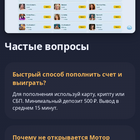
Частые вопросы
Быстрый способ пополнить счет и
выиграть?
Для пополнения используй карту, крипту или
СБП. Минимальный депозит 500 ₽. Вывод в
среднем 15 минут.
Почему не открывается Мотор