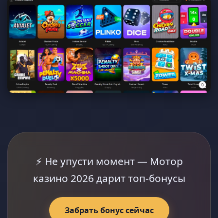
⚡ Не упусти момент — Мотор
казино 2026 дарит топ-бонусы
Забрать бонус сейчас