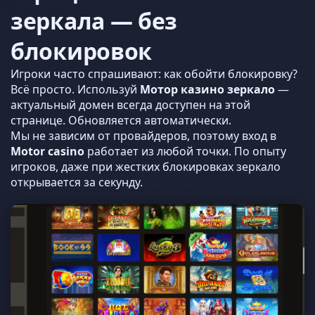
зеркала — без
блокировок
Игроки часто спрашивают: как обойти блокировку?
Всё просто. Используй
Мотор казино зеркало
—
актуальный домен всегда доступен на этой
странице. Обновляется автоматически.
Мы не зависим от провайдеров, поэтому вход в
Motor casino
работает из любой точки. По опыту
игроков, даже при жестких блокировках зеркало
открывается за секунду.