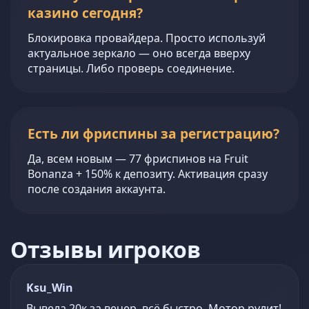
казино сегодня?
Блокировка провайдера. Просто используй
актуальное зеркало — оно всегда вверху
страницы. Либо проверь соединение.
Есть ли фриспины за регистрацию?
Да, всем новым — 77 фриспинов на Fruit
Bonanza + 150% к депозиту. Активация сразу
после создания аккаунта.
Отзывы игроков
Ksu_Win
Вывела 20к за вечер, всё быстро. Мотор рулит!