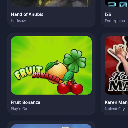
Hand of Anubis
ISS
Hacksaw
Endorphina
Fruit Bonanza
Karen Man
Play'n Go
Nolimit City