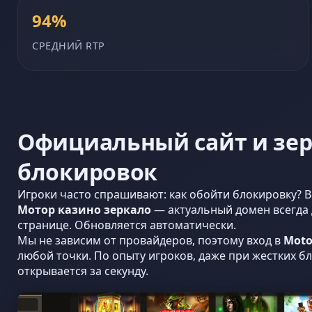
94%
СРЕДНИЙ RTP
Официальный сайт и зер
блокировок
Игроки часто спрашивают: как обойти блокировку? В
Мотор казино зеркало
— актуальный домен всегда 
странице. Обновляется автоматически.
Мы не зависим от провайдеров, поэтому вход в
Moto
любой точки. По опыту игроков, даже при жестких б
открывается за секунду.