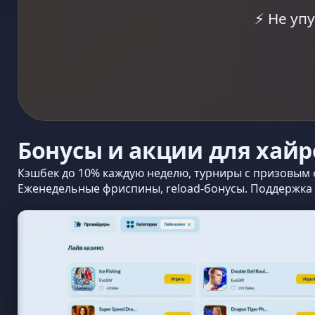
⚡ Не уп
Бонусы и акции для хай
Кэшбек до 10% каждую неделю, турниры с призовым 
Еженедельные фриспины, reload-бонусы. Поддержка о