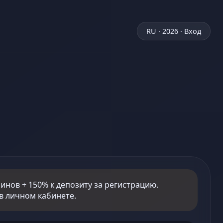
RU · 2026 · Вход
пинов + 150% к депозиту за регистрацию.
в личном кабинете.