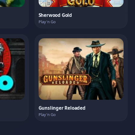
Sherwood Gold
Play'n Go
Gunslinger Reloaded
Play'n Go