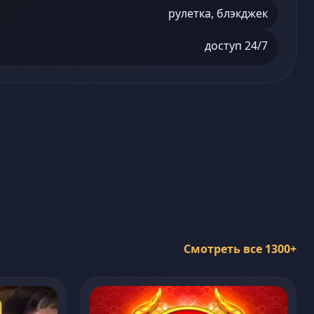
рулетка, блэкджек
доступ 24/7
Смотреть все 1300+