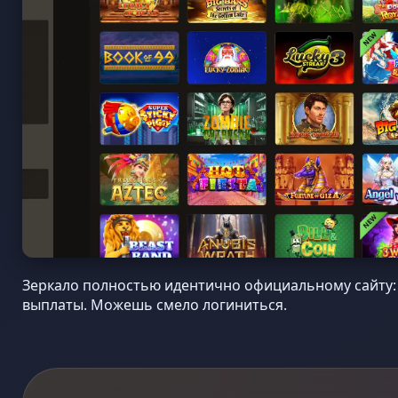
Зеркало полностью идентично официальному сайту: 
выплаты. Можешь смело логиниться.