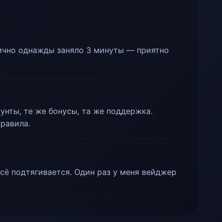
лично однажды заняло 3 минуты — приятно
аунты, те же бонусы, та же поддержка.
правила.
сё подтягивается. Один раз у меня вейджер