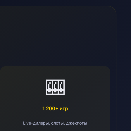
🎰
1 200+ игр
Live-дилеры, слоты, джекпоты