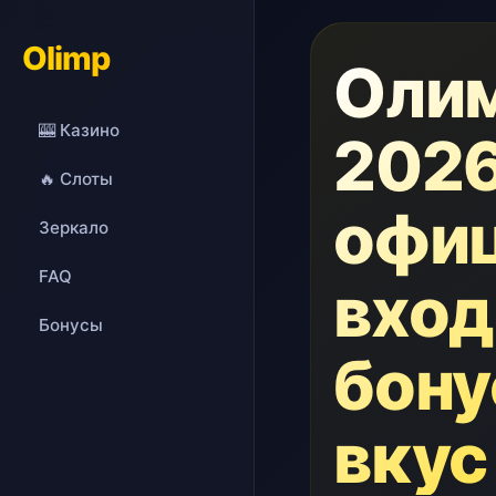
Olimp
Олим
🎰 Казино
202
🔥 Слоты
офи
Зеркало
FAQ
вход
Бонусы
бону
вкус