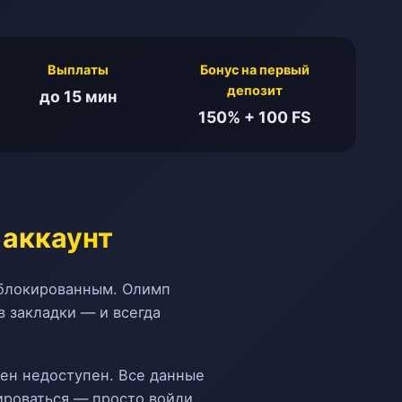
Выплаты
Бонус на первый
депозит
до 15 мин
150% + 100 FS
 аккаунт
аблокированным. Олимп
в закладки — и всегда
мен недоступен. Все данные
ироваться — просто войди