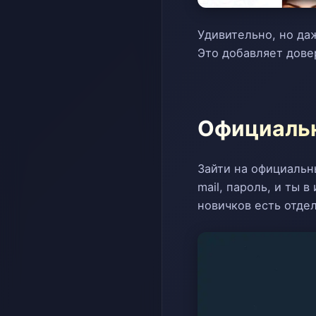
Удивительно, но да
Это добавляет довер
Официальн
Зайти на официальн
mail, пароль, и ты 
новичков есть отде