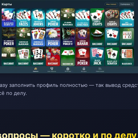
разу заполнить профиль полностью — так вывод средс
ё по делу.
опросы — коротко и по делу