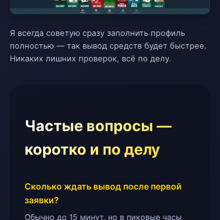
Я всегда советую сразу заполнить профиль
полностью — так вывод средств будет быстрее.
Никаких лишних проверок, всё по делу.
Частые вопросы —
коротко и по делу
Сколько ждать вывод после первой
заявки?
Обычно до 15 минут, но в пиковые часы