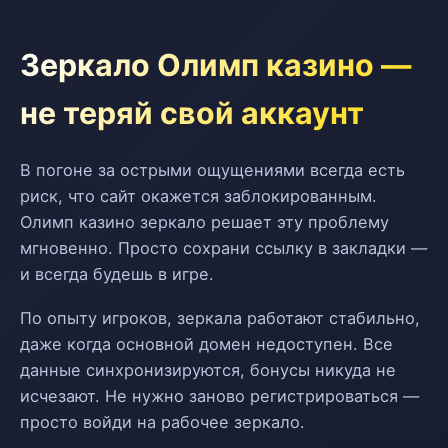
Зеркало Олимп казино —
не теряй свой аккаунт
В погоне за острыми ощущениями всегда есть
риск, что сайт окажется заблокированным.
Олимп казино зеркало решает эту проблему
мгновенно. Просто сохрани ссылку в закладки —
и всегда будешь в игре.
По опыту игроков, зеркала работают стабильно,
даже когда основной домен недоступен. Все
данные синхронизируются, бонусы никуда не
исчезают. Не нужно заново регистрироваться —
просто войди на рабочее зеркало.