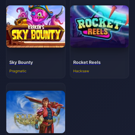
Sky Bounty
Rocket Reels
Pragmatic
Hacksaw