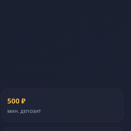
500 ₽
МИН. ДЕПОЗИТ