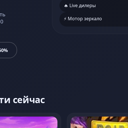
🔥 Live дилеры
ть
⚡ Мотор зеркало
00
50%
ти сейчас