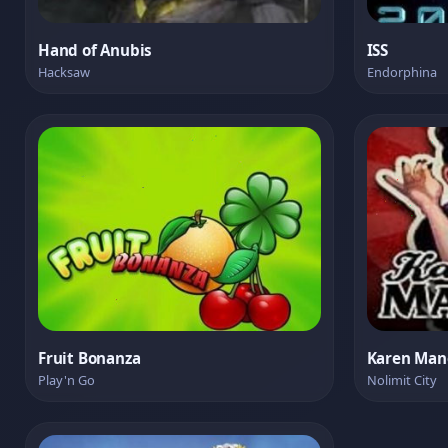
Hand of Anubis
ISS
Hacksaw
Endorphina
Fruit Bonanza
Karen Man
Play'n Go
Nolimit City