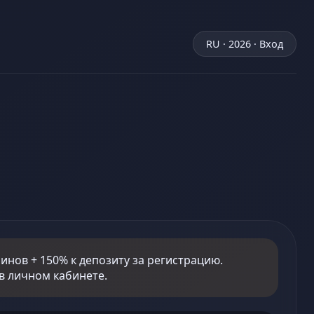
RU · 2026 · Вход
пинов + 150% к депозиту за регистрацию.
в личном кабинете.