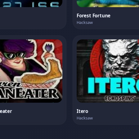
Forest Fortune
Hacksaw
eater
Itero
Hacksaw