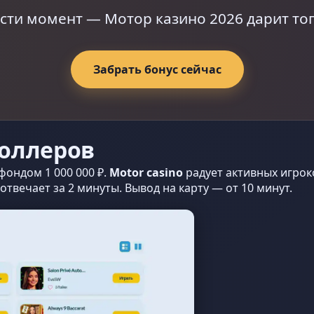
усти момент — Мотор казино 2026 дарит то
Забрать бонус сейчас
роллеров
фондом 1 000 000 ₽.
Motor casino
радует активных игрок
твечает за 2 минуты. Вывод на карту — от 10 минут.