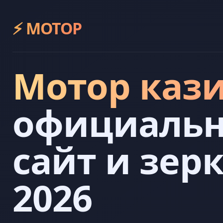
⚡ МОТОР
Мотор каз
официаль
сайт и зер
2026