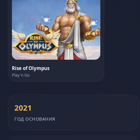
Rise of Olympus
Play'n Go
2021
ГОД ОСНОВАНИЯ