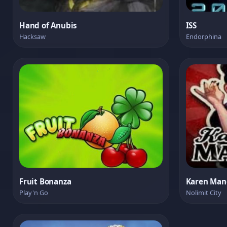
Hand of Anubis
ISS
Hacksaw
Endorphina
Fruit Bonanza
Karen Man
Play'n Go
Nolimit City