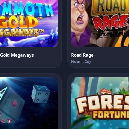
Gold Megaways
Road Rage
Nolimit City