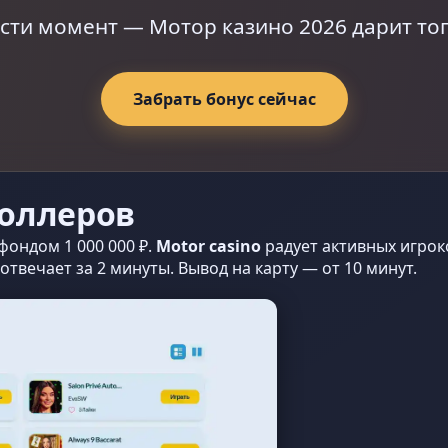
усти момент — Мотор казино 2026 дарит то
Забрать бонус сейчас
роллеров
фондом 1 000 000 ₽.
Motor casino
радует активных игрок
твечает за 2 минуты. Вывод на карту — от 10 минут.