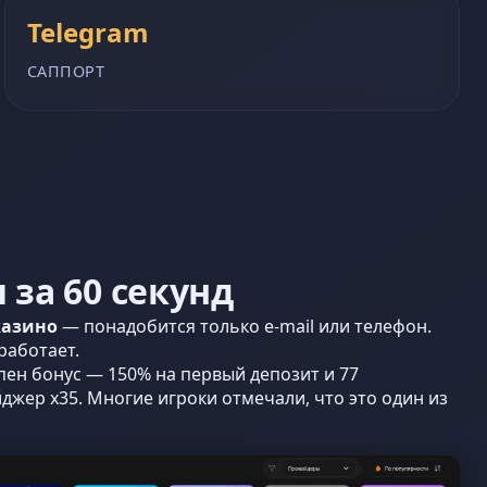
Telegram
САППОРТ
 за 60 секунд
казино
— понадобится только e-mail или телефон.
работает.
пен бонус — 150% на первый депозит и 77
джер х35. Многие игроки отмечали, что это один из