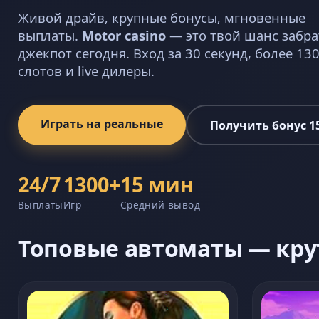
Живой драйв, крупные бонусы, мгновенные
выплаты.
Motor casino
— это твой шанс забра
джекпот сегодня. Вход за 30 секунд, более 13
слотов и live дилеры.
Играть на реальные
Получить бонус 1
24/7
1300+
15 мин
Выплаты
Игр
Средний вывод
Топовые автоматы — кру