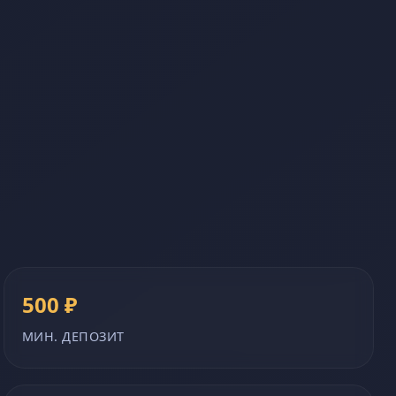
500 ₽
МИН. ДЕПОЗИТ