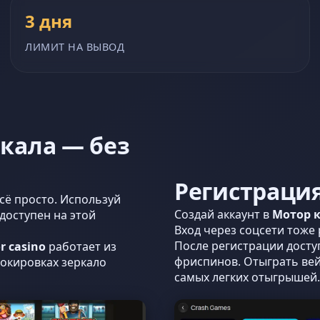
3 дня
ЛИМИТ НА ВЫВОД
кала — без
Регистрация
сё просто. Используй
Создай аккаунт в
Мотор 
доступен на этой
Вход через соцсети тоже 
После регистрации досту
r casino
работает из
фриспинов. Отыграть вей
локировках зеркало
самых легких отыгрышей.