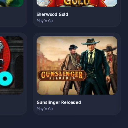
Sherwood Gold
Play'n Go
Gunslinger Reloaded
Play'n Go