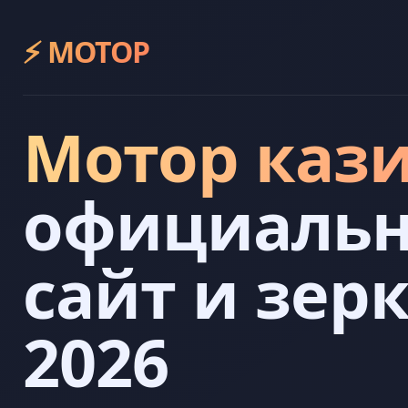
⚡ МОТОР
Мотор каз
официаль
сайт и зер
2026