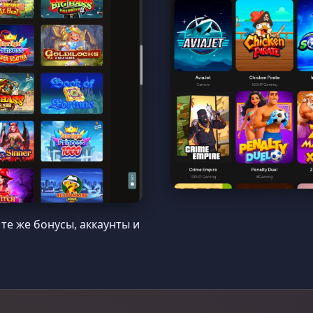
те же бонусы, аккаунты и