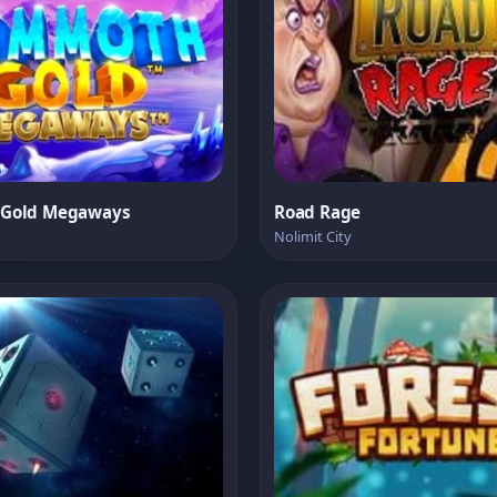
Gold Megaways
Road Rage
Nolimit City