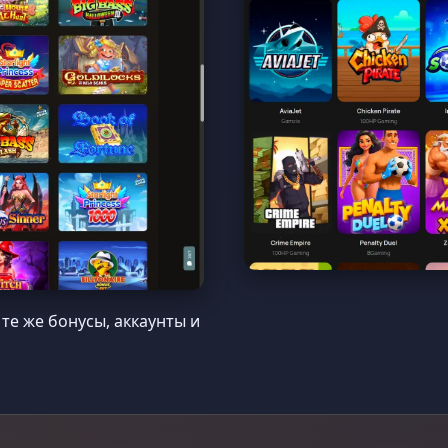
те же бонусы, аккаунты и