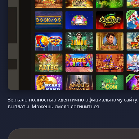
Зеркало полностью идентично официальному сайту: 
выплаты. Можешь смело логиниться.