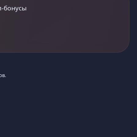
п-бонусы
ов.