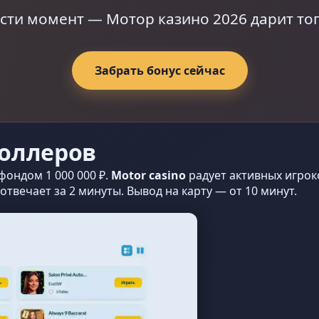
усти момент — Мотор казино 2026 дарит то
Забрать бонус сейчас
роллеров
фондом 1 000 000 ₽.
Motor casino
радует активных игрок
твечает за 2 минуты. Вывод на карту — от 10 минут.