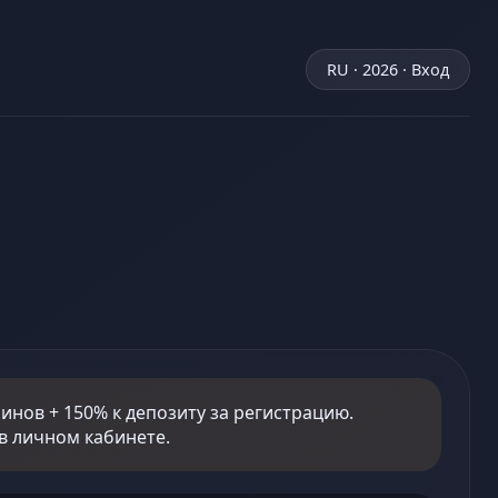
RU · 2026 · Вход
пинов + 150% к депозиту за регистрацию.
в личном кабинете.