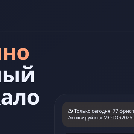
ино
ный
кало
🎁 Только сегодня: 77 фрис
Активируй код
MOTOR2026