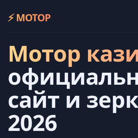
⚡ МОТОР
Мотор каз
официаль
сайт и зер
2026