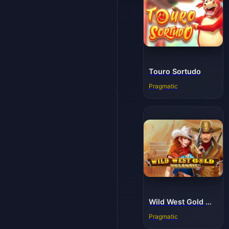
Touro Sortudo
Pragmatic
Wild West Gold Megaways
Pragmatic