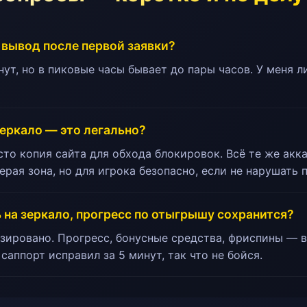
вывод после первой заявки?
нут, но в пиковые часы бывает до пары часов. У меня 
еркало — это легально?
сто копия сайта для обхода блокировок. Всё те же акк
рая зона, но для игрока безопасно, если не нарушать 
 на зеркало, прогресс по отыгрышу сохранится?
изировано. Прогресс, бонусные средства, фриспины — в
 саппорт исправил за 5 минут, так что не бойся.