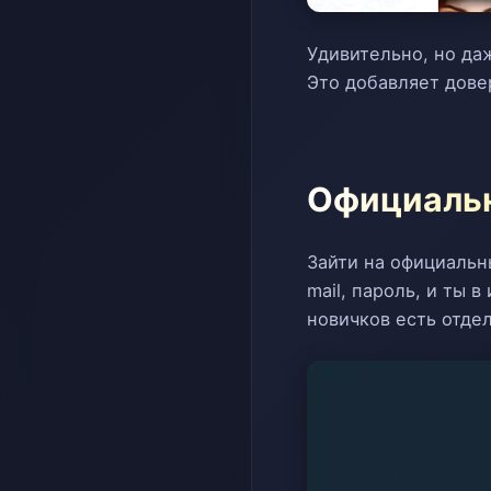
Удивительно, но да
Это добавляет довер
Официальн
Зайти на официальн
mail, пароль, и ты 
новичков есть отде