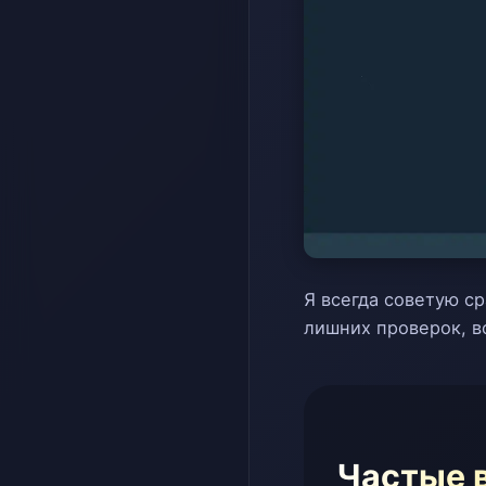
Я всегда советую с
лишних проверок, вс
Частые в