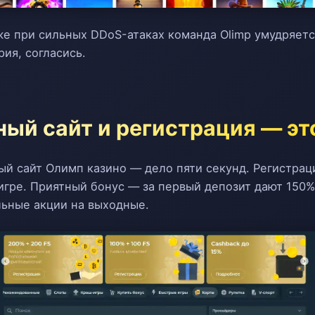
же при сильных DDoS-атаках команда Olimp умудряетс
ия, согласись.
ый сайт и регистрация — эт
ый сайт Олимп казино — дело пяти секунд. Регистрац
в игре. Приятный бонус — за первый депозит дают 150%
льные акции на выходные.