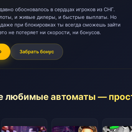
 давно обосновалось в сердцах игроков из СНГ.
слоты, и живые дилеры, и быстрые выплаты. Но
 даже при блокировках ты всегда сможешь зайти
это не потеряет ни скорости, ни бонусов.
о
Забрать бонус
е любимые автоматы — прос