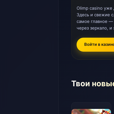
Olimp casino уже
Здесь и свежие 
самое главное —
через зеркало, и 
Войти в казин
Твои новы