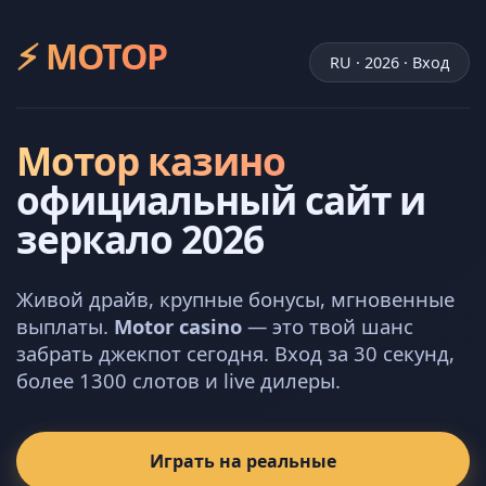
⚡ МОТОР
RU · 2026 · Вход
Мотор казино
официальный сайт и
зеркало 2026
Живой драйв, крупные бонусы, мгновенные
выплаты.
Motor casino
— это твой шанс
забрать джекпот сегодня. Вход за 30 секунд,
более 1300 слотов и live дилеры.
Играть на реальные