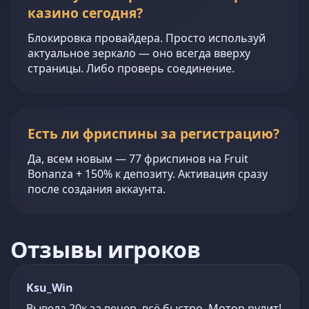
казино сегодня?
Блокировка провайдера. Просто используй
актуальное зеркало — оно всегда вверху
страницы. Либо проверь соединение.
Есть ли фриспины за регистрацию?
Да, всем новым — 77 фриспинов на Fruit
Bonanza + 150% к депозиту. Активация сразу
после создания аккаунта.
Отзывы игроков
Ksu_Win
Вывела 20к за вечер, всё быстро. Мотор рулит!