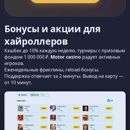
Бонусы и акции для
хайроллеров
Кэшбек до 10% каждую неделю, турниры с призовым
фондом 1 000 000 ₽.
Motor casino
радует активных
игроков.
Еженедельные фриспины, reload-бонусы.
Поддержка отвечает за 2 минуты. Вывод на карту —
от 10 минут.