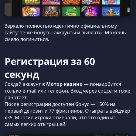
Зеркало полностью идентично официальному
сайту: те же бонусы, аккаунты и выплаты. Можешь
смело логиниться.
Регистрация за 60
секунд
Создай аккаунт в
Мотор казино
— понадобится
только e-mail или телефон. Вход через соцсети тоже
работает.
После регистрации доступен бонус — 150% на
первый депозит и 77 фриспинов. Отыграть вейджер
х35. Многие игроки отмечали, что это один из
самых легких отыгрышей.