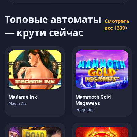
Топовые автоматы
Смотреть
все 1300+
— крути сейчас
Madame Ink
Mammoth Gold
Megaways
Play'n Go
Pragmatic