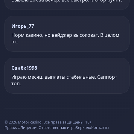
Игорь_77
Норм казино, но вейджер высоковат. В целом
ок.
Санёк1998
Играю месяц, выплаты стабильные. Саппорт
топ.
© 2026 Motor casino. Все права защищены. 18+
Правила
Лицензия
Ответственная игра
Зеркало
Контакты