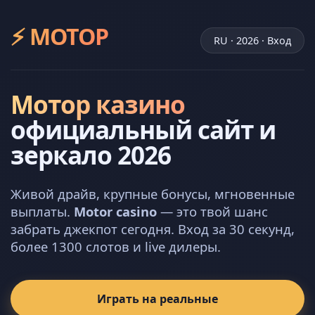
⚡ МОТОР
RU · 2026 · Вход
Мотор казино
официальный сайт и
зеркало 2026
Живой драйв, крупные бонусы, мгновенные
выплаты.
Motor casino
— это твой шанс
забрать джекпот сегодня. Вход за 30 секунд,
более 1300 слотов и live дилеры.
Играть на реальные