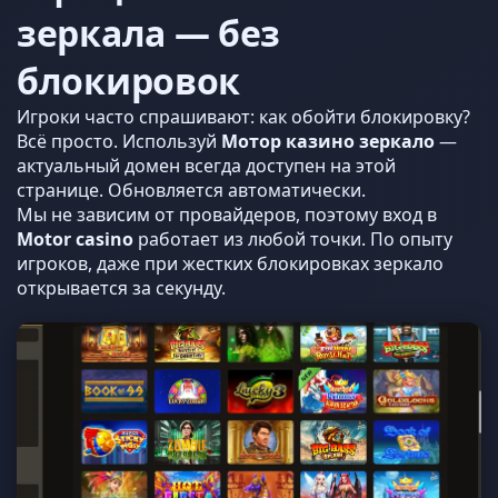
зеркала — без
блокировок
Игроки часто спрашивают: как обойти блокировку?
Всё просто. Используй
Мотор казино зеркало
—
актуальный домен всегда доступен на этой
странице. Обновляется автоматически.
Мы не зависим от провайдеров, поэтому вход в
Motor casino
работает из любой точки. По опыту
игроков, даже при жестких блокировках зеркало
открывается за секунду.