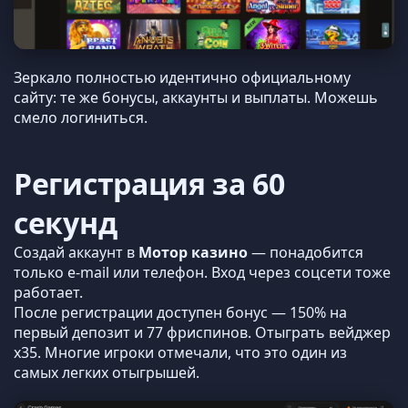
Зеркало полностью идентично официальному
сайту: те же бонусы, аккаунты и выплаты. Можешь
смело логиниться.
Регистрация за 60
секунд
Создай аккаунт в
Мотор казино
— понадобится
только e-mail или телефон. Вход через соцсети тоже
работает.
После регистрации доступен бонус — 150% на
первый депозит и 77 фриспинов. Отыграть вейджер
х35. Многие игроки отмечали, что это один из
самых легких отыгрышей.