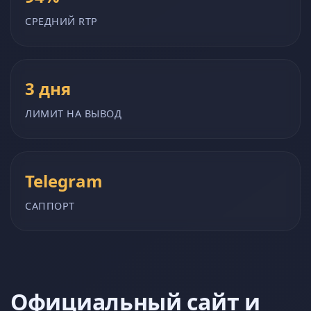
СРЕДНИЙ RTP
3 дня
ЛИМИТ НА ВЫВОД
Telegram
САППОРТ
Официальный сайт и