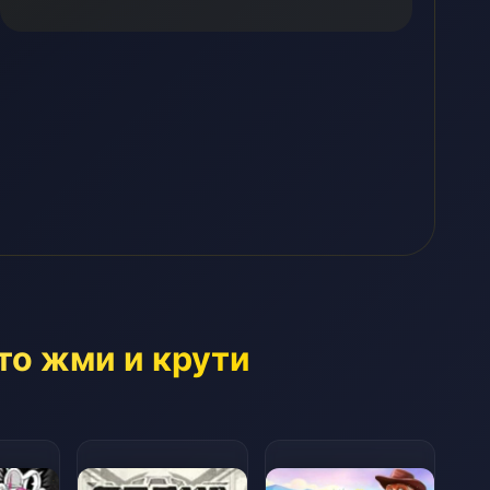
то жми и крути