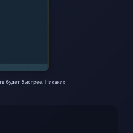
тв будет быстрее. Никаких