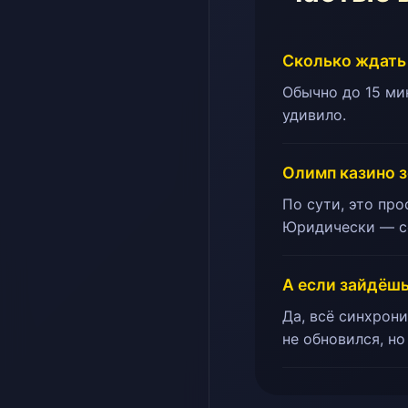
Сколько ждать 
Обычно до 15 ми
удивило.
Олимп казино з
По сути, это про
Юридически — се
А если зайдёшь
Да, всё синхрон
не обновился, но