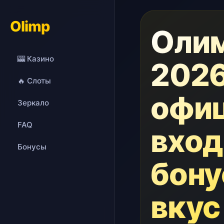
Olimp
Олим
🎰 Казино
202
🔥 Слоты
офи
Зеркало
FAQ
вход
Бонусы
бону
вкус