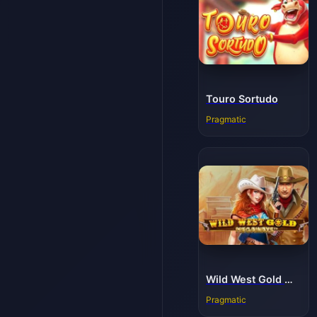
Touro Sortudo
Pragmatic
Wild West Gold Megaways
Pragmatic