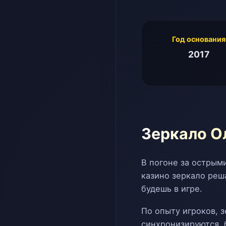
Год основания
2017
Зеркало О
В погоне за острым
казино зеркало реш
будешь в игре.
По опыту игроков, 
синхронизируются, 