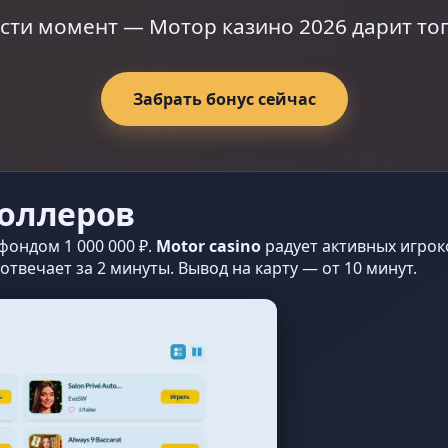
усти момент — Мотор казино 2026 дарит то
Забрать бонус сейчас
роллеров
фондом 1 000 000 ₽.
Motor casino
радует активных игрок
твечает за 2 минуты. Вывод на карту — от 10 минут.