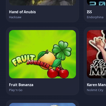
Hand of Anubis
ISS
Hacksaw
Endorphina
Fruit Bonanza
Karen Man
Play'n Go
Nolimit City