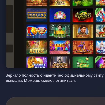
Зеркало полностью идентично официальному сайту: 
выплаты. Можешь смело логиниться.