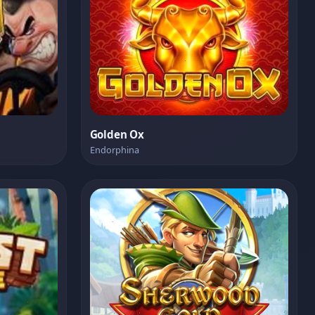
Golden Ox
Endorphina