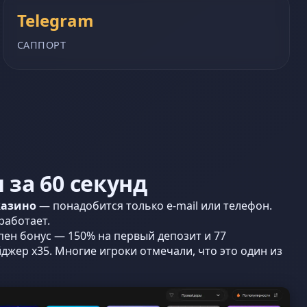
Telegram
САППОРТ
 за 60 секунд
казино
— понадобится только e-mail или телефон.
работает.
пен бонус — 150% на первый депозит и 77
джер х35. Многие игроки отмечали, что это один из