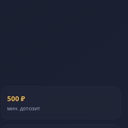
500 ₽
МИН. ДЕПОЗИТ