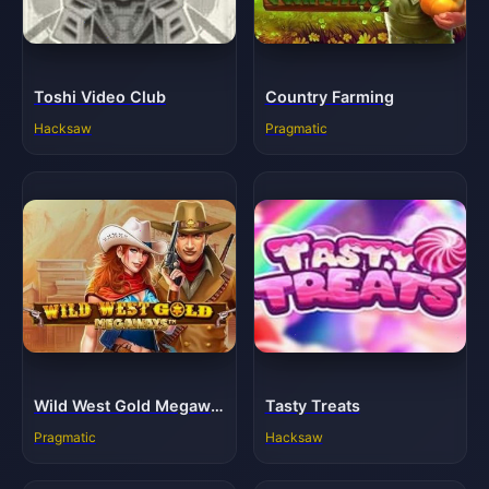
Toshi Video Club
Country Farming
Hacksaw
Pragmatic
Wild West Gold Megaways
Tasty Treats
Pragmatic
Hacksaw