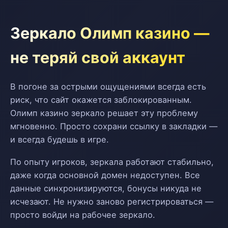
Зеркало Олимп казино —
не теряй свой аккаунт
В погоне за острыми ощущениями всегда есть
риск, что сайт окажется заблокированным.
Олимп казино зеркало решает эту проблему
мгновенно. Просто сохрани ссылку в закладки —
и всегда будешь в игре.
По опыту игроков, зеркала работают стабильно,
даже когда основной домен недоступен. Все
данные синхронизируются, бонусы никуда не
исчезают. Не нужно заново регистрироваться —
просто войди на рабочее зеркало.