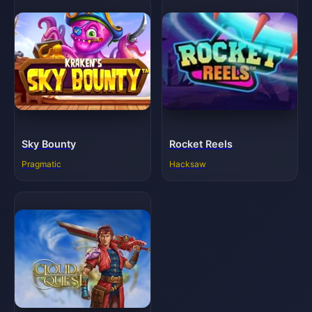
Sky Bounty
Rocket Reels
Pragmatic
Hacksaw