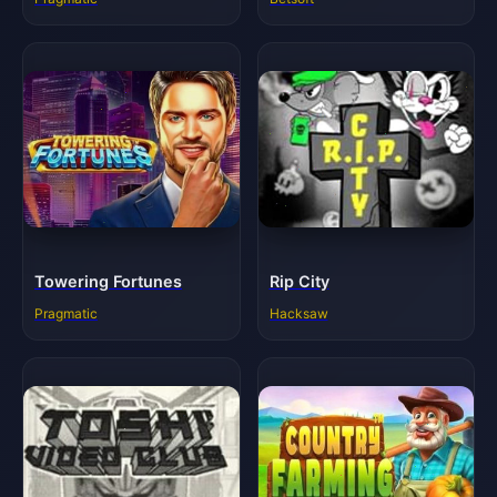
Towering Fortunes
Rip City
Pragmatic
Hacksaw