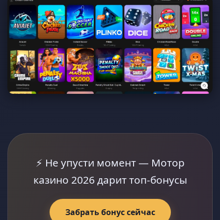
⚡ Не упусти момент — Мотор
казино 2026 дарит топ-бонусы
Забрать бонус сейчас