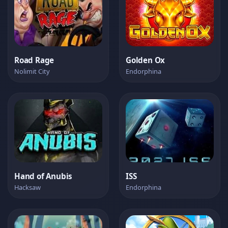
Road Rage
Golden Ox
Nolimit City
Endorphina
Hand of Anubis
ISS
Hacksaw
Endorphina