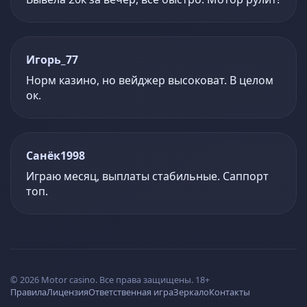
Игорь_77
Норм казино, но вейджер высоковат. В целом
ок.
Санёк1998
Играю месяц, выплаты стабильные. Саппорт
топ.
© 2026 Motor casino. Все права защищены. 18+
Правила
Лицензия
Ответственная игра
Зеркало
Контакты