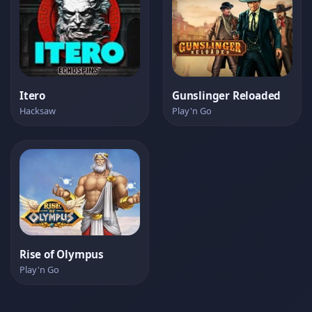
Itero
Gunslinger Reloaded
Hacksaw
Play'n Go
Rise of Olympus
Play'n Go