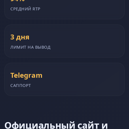
СРЕДНИЙ RTP
3 дня
ЛИМИТ НА ВЫВОД
Telegram
САППОРТ
Официальный сайт и