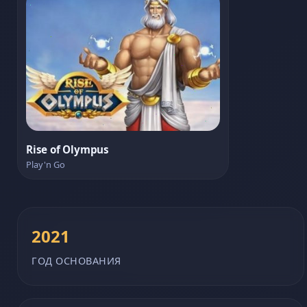
Rise of Olympus
Play'n Go
2021
ГОД ОСНОВАНИЯ