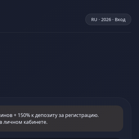
RU · 2026 · Вход
пинов + 150% к депозиту за регистрацию.
в личном кабинете.