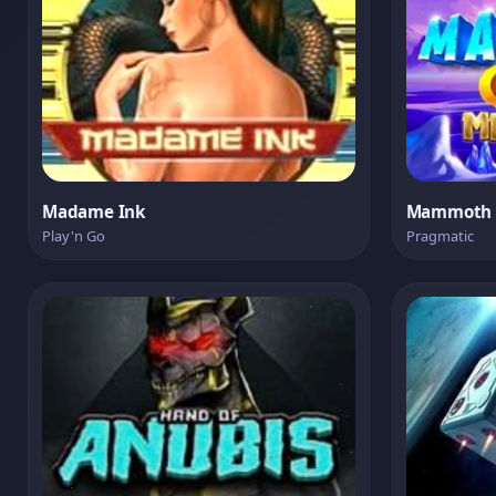
Madame Ink
Mammoth 
Play'n Go
Pragmatic