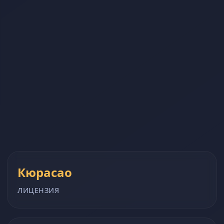
Кюрасао
ЛИЦЕНЗИЯ