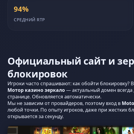
94%
СРЕДНИЙ RTP
Официальный сайт и зер
блокировок
Игроки часто спрашивают: как обойти блокировку? В
Мотор казино зеркало
— актуальный домен всегда 
странице. Обновляется автоматически.
Мы не зависим от провайдеров, поэтому вход в
Moto
любой точки. По опыту игроков, даже при жестких б
открывается за секунду.