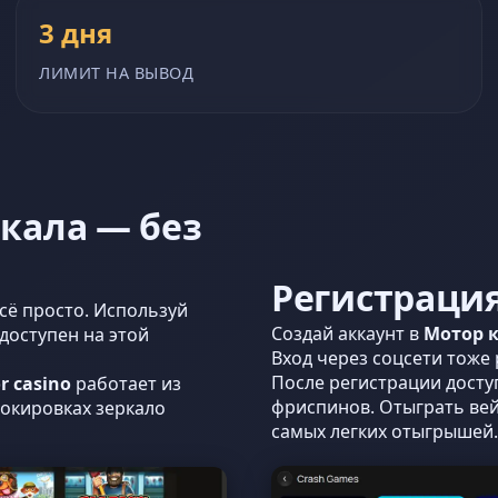
3 дня
ЛИМИТ НА ВЫВОД
кала — без
Регистрация
сё просто. Используй
Создай аккаунт в
Мотор 
доступен на этой
Вход через соцсети тоже 
После регистрации досту
r casino
работает из
фриспинов. Отыграть вей
локировках зеркало
самых легких отыгрышей.