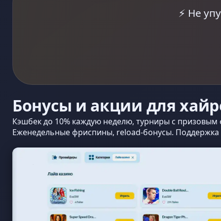
⚡ Не уп
Бонусы и акции для хай
Кэшбек до 10% каждую неделю, турниры с призовым 
Еженедельные фриспины, reload-бонусы. Поддержка о