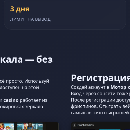
3 дня
ЛИМИТ НА ВЫВОД
кала — без
Регистрация
сё просто. Используй
Создай аккаунт в
Мотор 
доступен на этой
Вход через соцсети тоже 
После регистрации досту
r casino
работает из
фриспинов. Отыграть вей
локировках зеркало
самых легких отыгрышей.