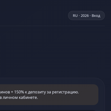
RU · 2026 · Вход
пинов + 150% к депозиту за регистрацию.
в личном кабинете.