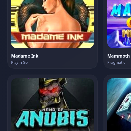
Madame Ink
Mammoth 
Play'n Go
Pragmatic