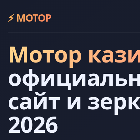
⚡ МОТОР
Мотор каз
официаль
сайт и зер
2026