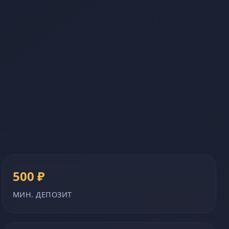
500 ₽
МИН. ДЕПОЗИТ