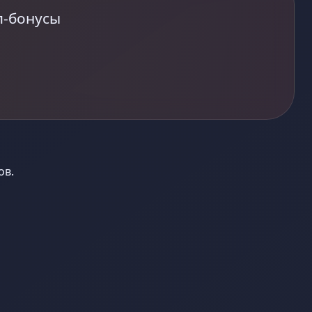
п-бонусы
ов.