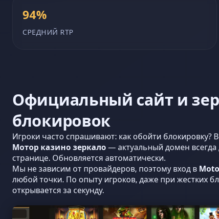
94%
СРЕДНИЙ RTP
Официальный сайт и зер
блокировок
Игроки часто спрашивают: как обойти блокировку? В
Мотор казино зеркало
— актуальный домен всегда 
странице. Обновляется автоматически.
Мы не зависим от провайдеров, поэтому вход в
Moto
любой точки. По опыту игроков, даже при жестких б
открывается за секунду.