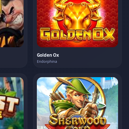
Golden Ox
Endorphina