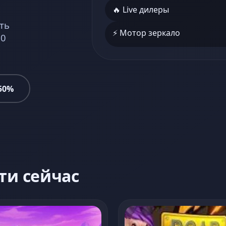
🔥 Live дилеры
ть
⚡ Мотор зеркало
00
50%
ти сейчас