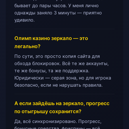
бывает до пары часов. У меня лично
однажды заняло 3 минуты — приятно
удивило.
Олимп казино зеркало — это
легально?
По сути, это просто копия сайта для
обхода блокировок. Всё те же аккаунты,
те же бонусы, та же поддержка.
Юридически — серая зона, но для игрока
безопасно, если не нарушать правила.
А если зайдёшь на зеркало, прогресс
по отыгрышу сохранится?
Да, всё синхронизировано. Прогресс,
бонусные средства, фриспины — всё