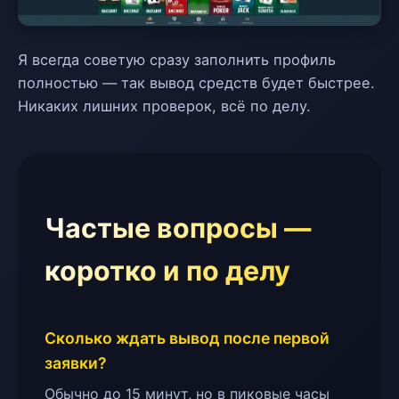
Я всегда советую сразу заполнить профиль
полностью — так вывод средств будет быстрее.
Никаких лишних проверок, всё по делу.
Частые вопросы —
коротко и по делу
Сколько ждать вывод после первой
заявки?
Обычно до 15 минут, но в пиковые часы