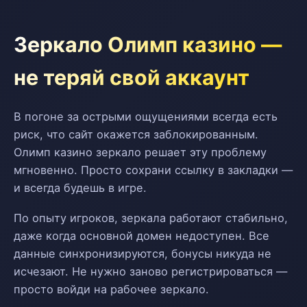
Зеркало Олимп казино —
не теряй свой аккаунт
В погоне за острыми ощущениями всегда есть
риск, что сайт окажется заблокированным.
Олимп казино зеркало решает эту проблему
мгновенно. Просто сохрани ссылку в закладки —
и всегда будешь в игре.
По опыту игроков, зеркала работают стабильно,
даже когда основной домен недоступен. Все
данные синхронизируются, бонусы никуда не
исчезают. Не нужно заново регистрироваться —
просто войди на рабочее зеркало.