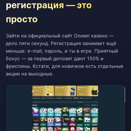
регистрация — это
просто
Зайти на официальный сайт Олимп казино —
дело пяти секунд. Регистрация занимает ещё
меньше: e-mail, пароль, и ты в игре. Приятный
бонус — за первый депозит дают 150% и
фриспины. Кстати, для новичков есть отдельные
акции на выходные.