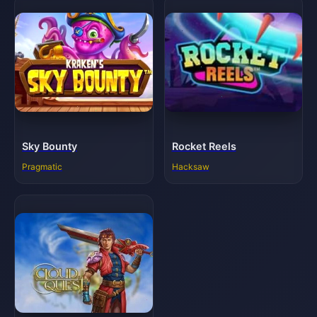
Sky Bounty
Rocket Reels
Pragmatic
Hacksaw