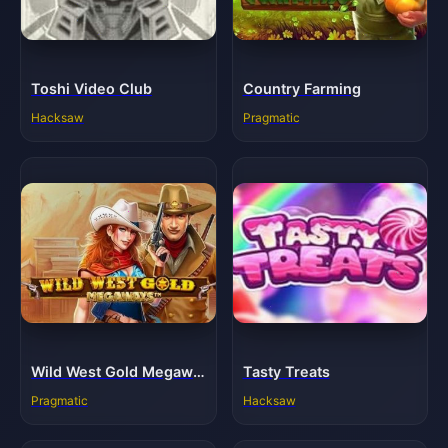
Toshi Video Club
Country Farming
Hacksaw
Pragmatic
Wild West Gold Megaways
Tasty Treats
Pragmatic
Hacksaw