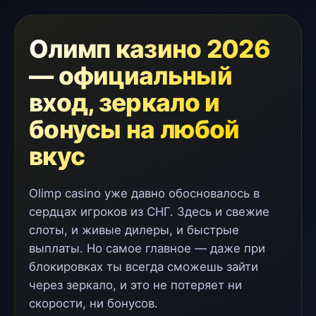
Олимп казино 2026
— официальный
вход, зеркало и
бонусы на любой
вкус
Olimp casino уже давно обосновалось в
сердцах игроков из СНГ. Здесь и свежие
слоты, и живые дилеры, и быстрые
выплаты. Но самое главное — даже при
блокировках ты всегда сможешь зайти
через зеркало, и это не потеряет ни
скорости, ни бонусов.