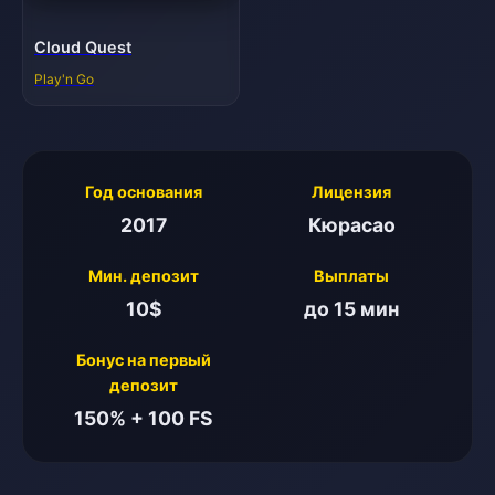
Cloud Quest
Play'n Go
Год основания
Лицензия
2017
Кюрасао
Мин. депозит
Выплаты
10$
до 15 мин
Бонус на первый
депозит
150% + 100 FS