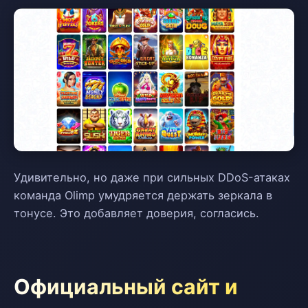
Удивительно, но даже при сильных DDoS-атаках
команда Olimp умудряется держать зеркала в
тонусе. Это добавляет доверия, согласись.
Официальный сайт и