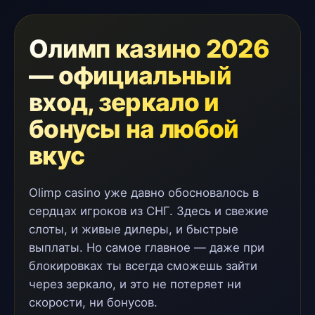
Олимп казино 2026
— официальный
вход, зеркало и
бонусы на любой
вкус
Olimp casino уже давно обосновалось в
сердцах игроков из СНГ. Здесь и свежие
слоты, и живые дилеры, и быстрые
выплаты. Но самое главное — даже при
блокировках ты всегда сможешь зайти
через зеркало, и это не потеряет ни
скорости, ни бонусов.