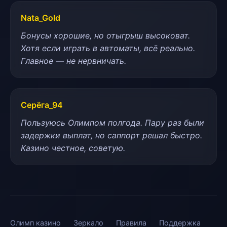
Nata_Gold
Бонусы хорошие, но отыгрыш высоковат.
Хотя если играть в автоматы, всё реально.
Главное — не нервничать.
Серёга_94
Пользуюсь Олимпом полгода. Пару раз были
задержки выплат, но саппорт решал быстро.
Казино честное, советую.
Олимп казино
Зеркало
Правила
Поддержка