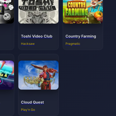
Toshi Video Club
Country Farming
Hacksaw
Pragmatic
s
Cloud Quest
Play'n Go