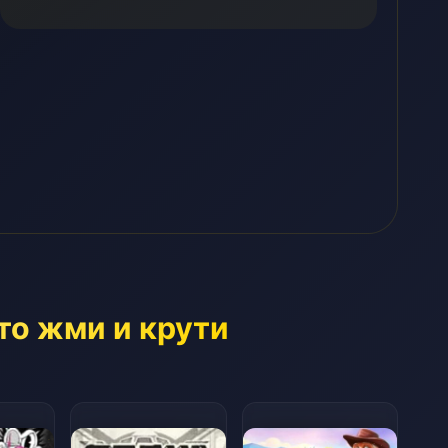
то жми и крути