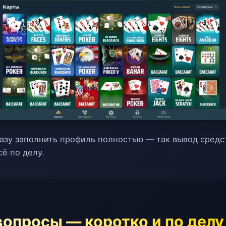
разу заполнить профиль полностью — так вывод средс
ё по делу.
опросы — коротко и по делу