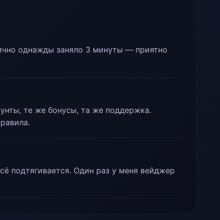
лично однажды заняло 3 минуты — приятно
аунты, те же бонусы, та же поддержка.
правила.
сё подтягивается. Один раз у меня вейджер