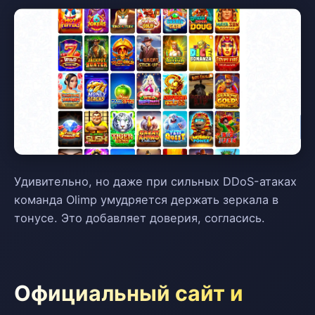
Удивительно, но даже при сильных DDoS-атаках
команда Olimp умудряется держать зеркала в
тонусе. Это добавляет доверия, согласись.
Официальный сайт и