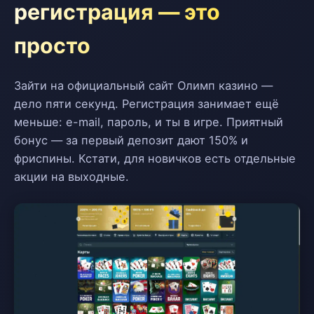
регистрация — это
просто
Зайти на официальный сайт Олимп казино —
дело пяти секунд. Регистрация занимает ещё
меньше: e-mail, пароль, и ты в игре. Приятный
бонус — за первый депозит дают 150% и
фриспины. Кстати, для новичков есть отдельные
акции на выходные.