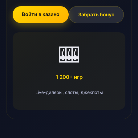
Войти в казино
Забрать бонус
🎰
1 200+ игр
Live-дилеры, слоты, джекпоты