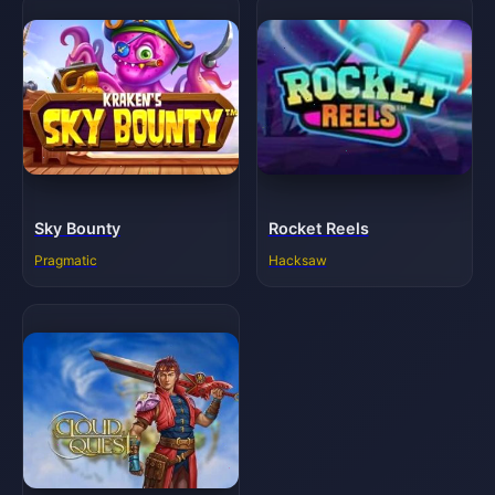
Sky Bounty
Rocket Reels
Pragmatic
Hacksaw